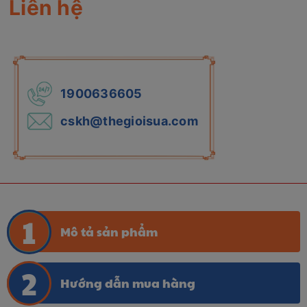
Liên hệ
1900636605
cskh@thegioisua.com
Mô tả sản phẩm
Hướng dẫn mua hàng