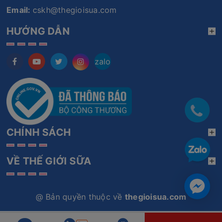
Email:
cskh@thegioisua.com
HƯỚNG DẪN
zalo
CHÍNH SÁCH
VỀ THẾ GIỚI SỮA
@ Bản quyền thuộc về
thegioisua.com