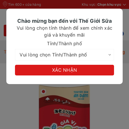
Tìm 600+ cửa hàng
Khu vực:
Chọn khu vực
Chào mừng bạn đến với Thế Giới Sữa
Vui lòng chọn tỉnh thành để xem chính xác
giá và khuyến mãi
Tỉnh/Thành phố
Trang chủ
Gia vị rắc cơm Thuyền Xưa Vị Tôm 19g
XÁC NHẬN