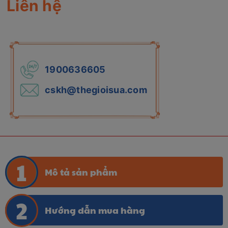
Liên hệ
1900636605
cskh@thegioisua.com
Mô tả sản phẩm
Hướng dẫn mua hàng