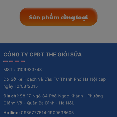
Sản phẩm cùng loại
CÔNG TY CPĐT THẾ GIỚI SỮA
MST : 0106933743
Do Sở Kế Hoạch và Đầu Tư Thành Phố Hà Nội cấp
ngày 12/08/2015
Địa chỉ:
Số 17 Ngõ 84 Phố Ngọc Khánh - Phường
Giảng Võ - Quận Ba Đình - Hà Nội.
Hotline:
0986777514-1900636605