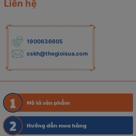
Liên hệ
1900636605
cskh@thegioisua.com
Mô tả sản phẩm
Hướng dẫn mua hàng