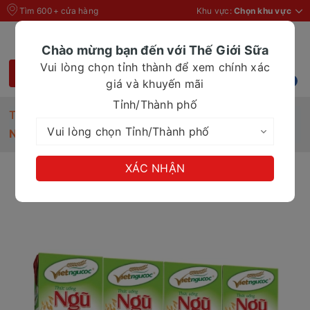
Tìm 600+ cửa hàng
Khu vực:
Chọn khu vực
Chào mừng bạn đến với Thế Giới Sữa
Vui lòng chọn tỉnh thành để xem chính xác
giá và khuyến mãi
Tỉnh/Thành phố
Trang chủ
Ngũ cốc ăn kiêng Việt Đài uống liền 180ml
XÁC NHẬN