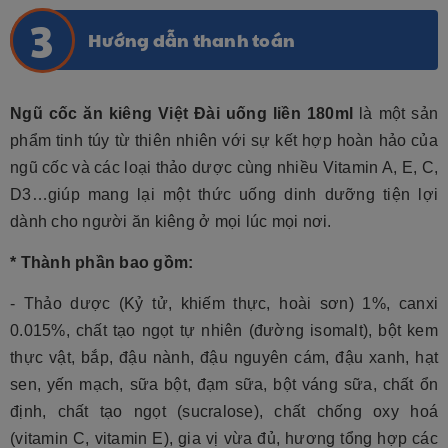
Hướng dẫn thanh toán
Ngũ cốc ăn kiêng Việt Đài uống liền 180ml
là một sản
phẩm tinh túy từ thiên nhiên với sự kết hợp hoàn hảo của
ngũ cốc và các loại thảo dược cùng nhiều Vitamin A, E, C,
D3…giúp mang lại một thức uống dinh dưỡng tiện lợi
dành cho người ăn kiêng ở mọi lúc mọi nơi.
* Thành phần bao gồm:
- Thảo dược (Kỷ tử, khiếm thực, hoài sơn) 1%, canxi
0.015%, chất tạo ngọt tự nhiên (đường isomalt), bột kem
thực vật, bắp, đậu nành, đậu nguyên cám, đậu xanh, hạt
sen, yến mạch, sữa bột, đạm sữa, bột váng sữa, chất ổn
định, chất tạo ngọt (sucralose), chất chống oxy hoá
(vitamin C, vitamin E), gia vị vừa đủ, hương tổng hợp các