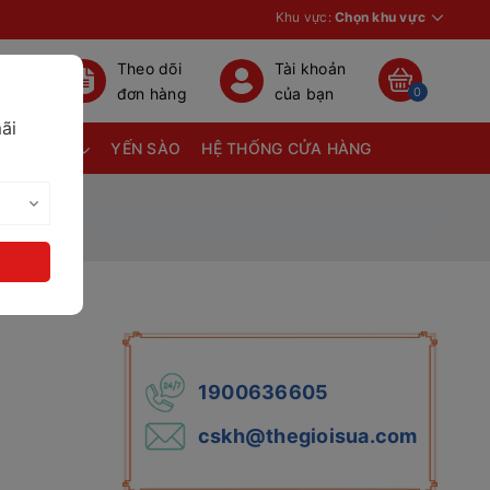
Khu vực:
Chọn khu vực
Theo dõi
Tài khoản
đơn hàng
của bạn
0
ãi
TÃ BỈM
YẾN SÀO
HỆ THỐNG CỬA HÀNG
1900636605
cskh@thegioisua.com