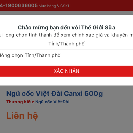
4-1900636605
Mua hàng & CSKH
Chào mừng bạn đến với Thế Giới Sữa
ui lòng chọn tỉnh thành để xem chính xác giá và khuyến m
O MỌI NHÀ
SỮA NƯỚC
SỮA CHO NHU CẦU ĐẶC BIỆT
Tỉnh/Thành phố
XÁC NHẬN
Ngũ cốc Việt Đài Canxi 600g
Thương hiệu:
Ngũ cốc Việt Đài
Liên hệ