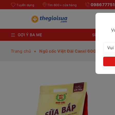
098677751
Tuyển dụng
Tìm 600+ cửa hàng
V
GỢI Ý BA MẸ
SỮA BỘT CH
Trang chủ
Ngũ cốc Việt Đài Canxi 600g