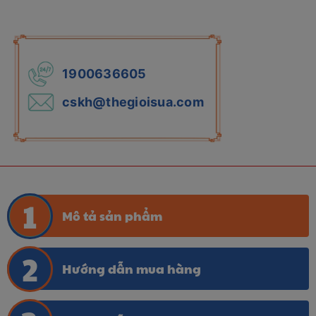
1900636605
cskh@thegioisua.com
Mô tả sản phẩm
Hướng dẫn mua hàng