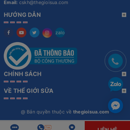
Email:
cskh@thegioisua.com
HƯỚNG DẪN
zalo
CHÍNH SÁCH
VỀ THẾ GIỚI SỮA
@ Bản quyền thuộc về
thegioisua.com
LIÊN HỆ