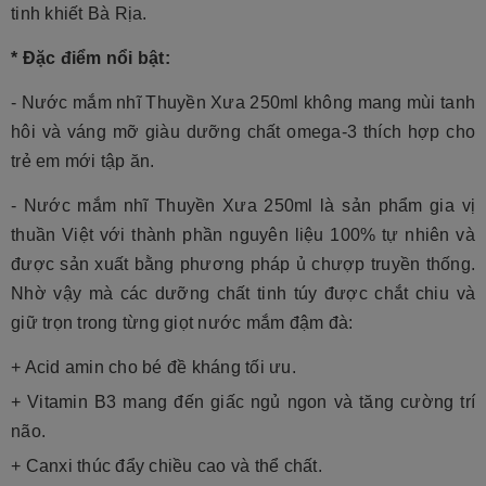
tinh khiết Bà Rịa.
* Đặc điểm nổi bật:
- Nước mắm nhĩ Thuyền Xưa 250ml không mang mùi tanh
hôi và váng mỡ giàu dưỡng chất omega-3 thích hợp cho
trẻ em mới tập ăn.
-
Nước mắm nhĩ Thuyền Xưa 250ml là sản phẩm gia vị
thuần Việt với thành phần nguyên liệu 100% tự nhiên và
được sản xuất bằng phương pháp ủ chượp truyền thống.
Nhờ vậy mà các dưỡng chất tinh túy được chắt chiu và
giữ trọn trong từng giọt nước mắm đậm đà:
+ Acid amin cho bé đề kháng tối ưu.
+ Vitamin B3 mang đến giấc ngủ ngon và tăng cường trí
não.
+ Canxi thúc đẩy chiều cao và thể chất.