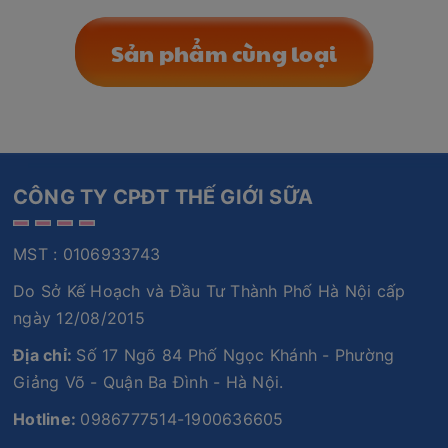
Sản phẩm cùng loại
CÔNG TY CPĐT THẾ GIỚI SỮA
MST : 0106933743
Do Sở Kế Hoạch và Đầu Tư Thành Phố Hà Nội cấp
ngày 12/08/2015
Địa chỉ:
Số 17 Ngõ 84 Phố Ngọc Khánh - Phường
Giảng Võ - Quận Ba Đình - Hà Nội.
Hotline:
0986777514-1900636605