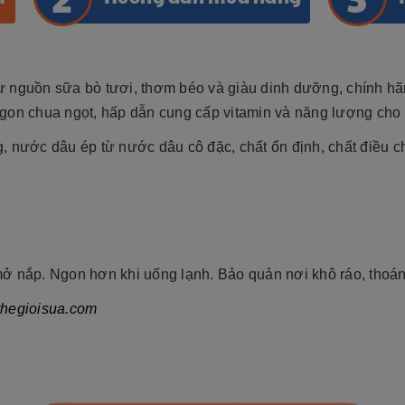
 nguồn sữa bò tươi, thơm béo và giàu dinh dưỡng, chính hãn
gon chua ngọt, hấp dẫn cung cấp vitamin và năng lượng cho b
ước dâu ép từ nước dâu cô đặc, chất ổn định, chất điều chỉn
ở nắp. Ngon hơn khi uống lạnh. Bảo quản nơi khô ráo, thoán
thegioisua.com