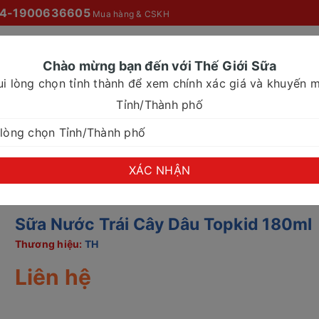
4-1900636605
Mua hàng & CSKH
Chào mừng bạn đến với Thế Giới Sữa
ui lòng chọn tỉnh thành để xem chính xác giá và khuyến m
O MỌI NHÀ
SỮA NƯỚC
SỮA CHO NHU CẦU ĐẶC BIỆT
Tỉnh/Thành phố
Topkid 180ml
XÁC NHẬN
Sữa Nước Trái Cây Dâu Topkid 180ml
Thương hiệu:
TH
Liên hệ