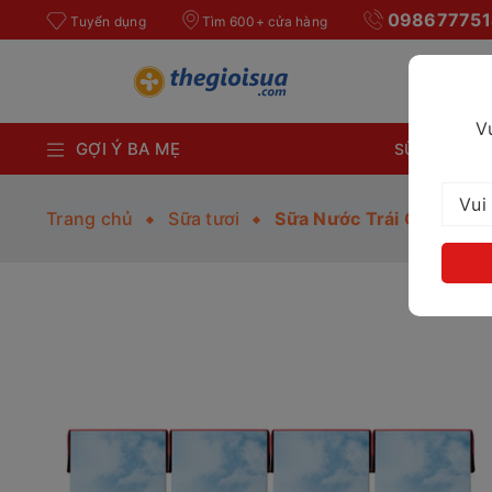
098677751
Tuyển dụng
Tìm 600+ cửa hàng
V
GỢI Ý BA MẸ
SỮA BỘT CH
Trang chủ
Sữa tươi
Sữa Nước Trái Cây Dâu 