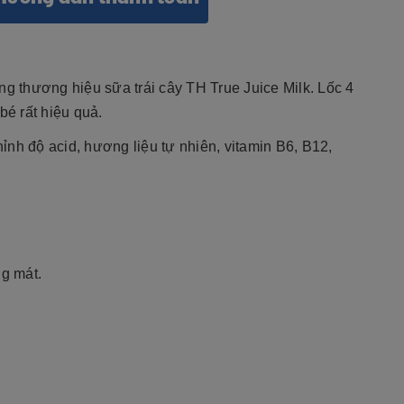
g thương hiệu sữa trái cây TH True Juice Milk. Lốc 4
é rất hiệu quả.
h độ acid, hương liệu tự nhiên, vitamin B6, B12,
g mát.