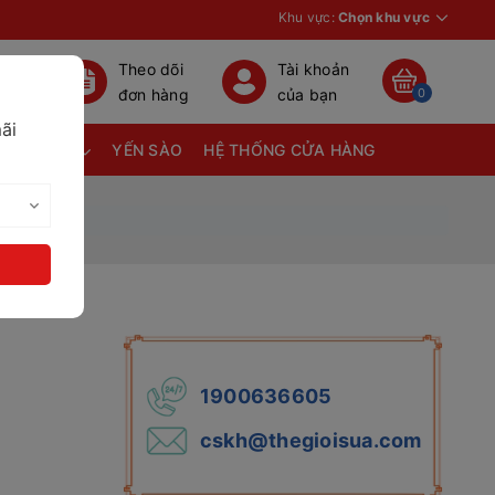
Khu vực:
Chọn khu vực
Theo dõi
Tài khoản
đơn hàng
của bạn
0
ãi
TÃ BỈM
YẾN SÀO
HỆ THỐNG CỬA HÀNG
1900636605
cskh@thegioisua.com