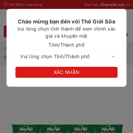
Tìm 600+ cửa hàng
Khu vực:
Chọn khu vực
Chào mừng bạn đến với Thế Giới Sữa
Vui lòng chọn tỉnh thành để xem chính xác
giá và khuyến mãi
Tỉnh/Thành phố
Trang chủ
Sữa chua uống NuVi Dâu có thạch hộp 100ml
XÁC NHẬN