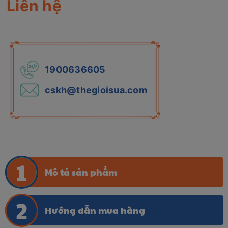
Liên hệ
1900636605
cskh@thegioisua.com
Mô tả sản phẩm
Hướng dẫn mua hàng