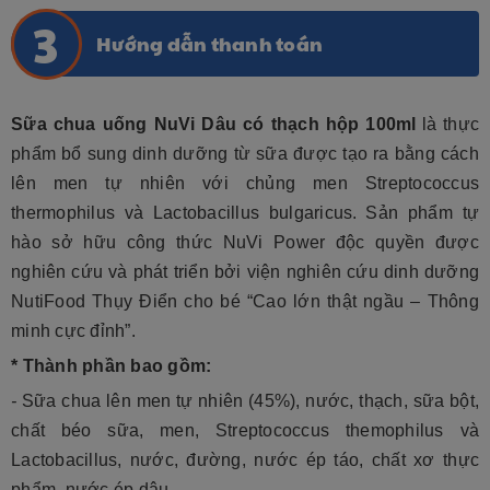
Hướng dẫn thanh toán
Sữa chua uống NuVi Dâu có thạch hộp 100ml
là thực
phẩm bổ sung dinh dưỡng từ sữa được tạo ra bằng cách
lên men tự nhiên với chủng men Streptococcus
thermophilus và Lactobacillus bulgaricus.
Sản phẩm tự
hào sở hữu công thức NuVi Power độc quyền được
nghiên cứu và phát triển bởi viện nghiên cứu dinh dưỡng
NutiFood Thụy Điển cho bé “Cao lớn thật ngầu – Thông
minh cực đỉnh”.
* Thành phần bao gồm:
-
Sữa chua lên men tự nhiên (45%), nước,
thạch,
sữa bột,
chất béo sữa, men, Streptococcus themophilus và
Lactobacillus, nước, đường, nước ép táo, chất xơ thực
phẩm, nước ép dâu,….