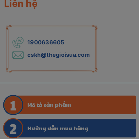
Liên hệ
1900636605
cskh@thegioisua.com
Mô tả sản phẩm
Hướng dẫn mua hàng