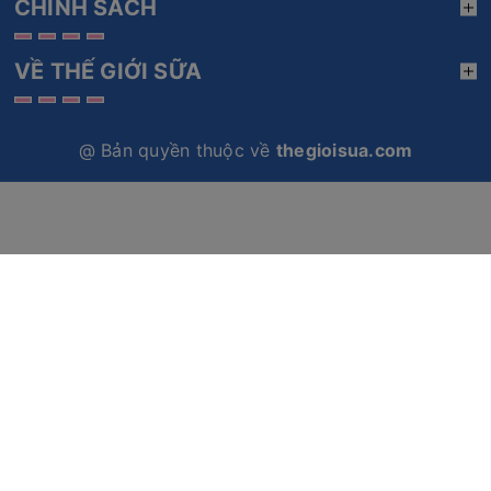
CHÍNH SÁCH
VỀ THẾ GIỚI SỮA
@ Bản quyền thuộc về
thegioisua.com