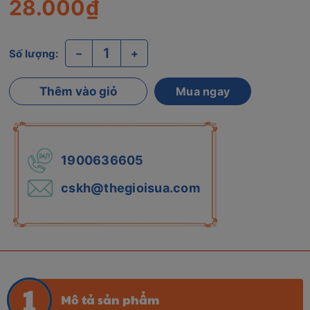
28.000₫
–
+
Số lượng:
Thêm vào giỏ
Mua ngay
1900636605
cskh@thegioisua.com
Mô tả sản phẩm