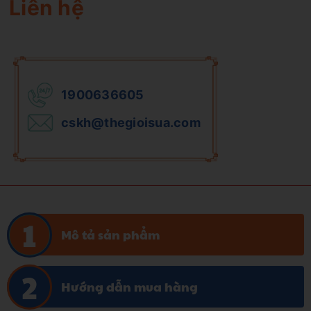
Liên hệ
1900636605
cskh@thegioisua.com
Mô tả sản phẩm
Hướng dẫn mua hàng