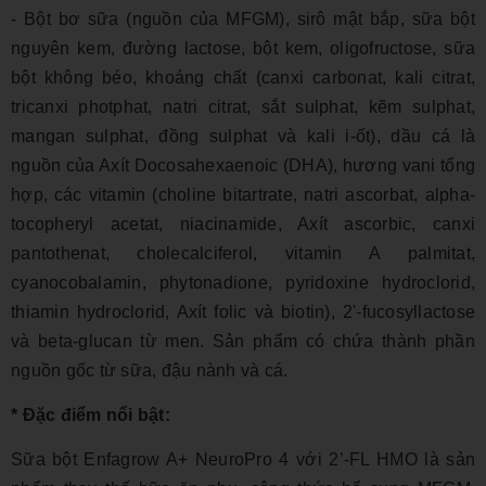
- Bột bơ sữa (nguồn của MFGM), sirô mật bắp, sữa bột
nguyên kem, đường lactose, bột kem, oligofructose, sữa
bột không béo, khoáng chất (canxi carbonat, kali citrat,
tricanxi photphat, natri citrat, sắt sulphat, kẽm sulphat,
mangan sulphat, đồng sulphat và kali i-ốt), dầu cá là
nguồn của Axít Docosahexaenoic (DHA), hương vani tổng
hợp, các vitamin (choline bitartrate, natri ascorbat, alpha-
tocopheryl acetat, niacinamide, Axít ascorbic, canxi
pantothenat, cholecalciferol, vitamin A palmitat,
cyanocobalamin, phytonadione, pyridoxine hydroclorid,
thiamin hydroclorid, Axít folic và biotin), 2'-fucosyllactose
và beta-glucan từ men. Sản phẩm có chứa thành phần
nguồn gốc từ sữa, đậu nành và cá.
* Đặc điểm nổi bật:
Sữa bột Enfagrow A+ NeuroPro 4 với 2’-FL HMO là sản