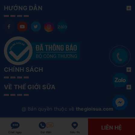
HƯỚNG DẪN
zalo
CHÍNH SÁCH
VỀ THẾ GIỚI SỮA
@ Bản quyền thuộc về
thegioisua.com
LIÊN HỆ
Chat ngay
Gọi điện
Siêu thị