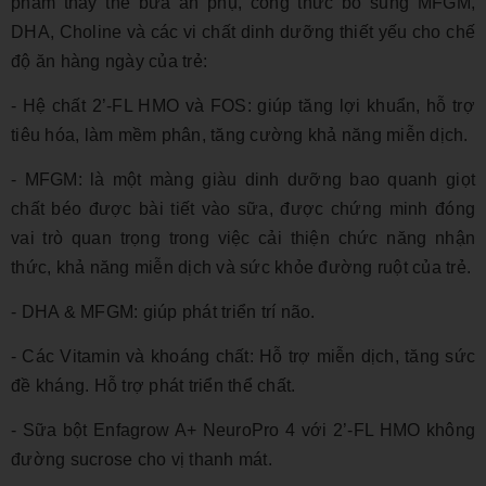
phẩm thay thế bữa ăn phụ, công thức bổ sung MFGM,
DHA, Choline và các vi chất dinh dưỡng thiết yếu cho chế
độ ăn hàng ngày của trẻ:
- Hệ chất 2’-FL HMO và FOS: giúp tăng lợi khuẩn, hỗ trợ
tiêu hóa, làm mềm phân, tăng cường khả năng miễn dịch.
- MFGM: là một màng giàu dinh dưỡng bao quanh giọt
chất béo được bài tiết vào sữa, được chứng minh đóng
vai trò quan trọng trong việc cải thiện chức năng nhận
thức, khả năng miễn dịch và sức khỏe đường ruột của trẻ.
- DHA & MFGM: giúp phát triển trí não.
- Các Vitamin và khoáng chất: Hỗ trợ miễn dịch, tăng sức
đề kháng. Hỗ trợ phát triển thể chất.
- Sữa bột Enfagrow A+ NeuroPro 4 với 2’-FL HMO không
đường sucrose cho vị thanh mát.