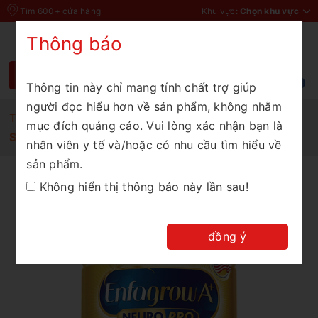
Tìm 600+ cửa hàng
Khu vực:
Chọn khu vực
Thông báo
Chào mừng bạn đến với Thế Giới Sữa
Vui lòng chọn tỉnh thành để xem chính xác
giá và khuyến mãi
Thông tin này chỉ mang tính chất trợ giúp
người đọc hiểu hơn về sản phẩm, không nhằm
Tỉnh/Thành phố
Trang chủ
Sữa bột cho bé
mục đích quảng cáo. Vui lòng xác nhận bạn là
Sữa bột Enfagrow A+ Neuropro 4 HMO 830g
nhân viên y tế và/hoặc có nhu cầu tìm hiểu về
sản phẩm.
XÁC NHẬN
Không hiển thị thông báo này lần sau!
đồng ý