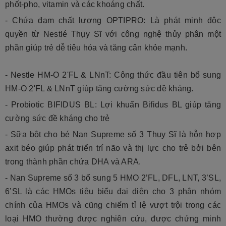
phốt-pho, vitamin và các khoáng chất.
- Chứa đạm chất lượng OPTIPRO: Là phát minh độc
quyền từ Nestlé Thụy Sĩ với công nghệ thủy phân một
phần giúp trẻ dễ tiêu hóa và tăng cân khỏe mạnh.
- Nestle HM-O 2'FL & LNnT: Công thức đầu tiên bổ sung
HM-O 2'FL & LNnT giúp tăng cường sức đề kháng.
- Probiotic BIFIDUS BL: Lợi khuẩn Bifidus BL giúp tăng
cường sức đề kháng cho trẻ
- Sữa bột cho bé Nan Supreme số 3 Thụy Sĩ là hỗn hợp
axit béo giúp phát triển trí não và thị lực cho trẻ bởi bên
trong thành phần chứa DHA và ARA.
- Nan Supreme số 3 bổ sung 5 HMO 2’FL, DFL, LNT, 3’SL,
6’SL là các HMOs tiêu biểu đại diện cho 3 phân nhóm
chính của HMOs và cũng chiếm tỉ lệ vượt trội trong các
loại HMO thường được nghiên cứu, được chứng minh