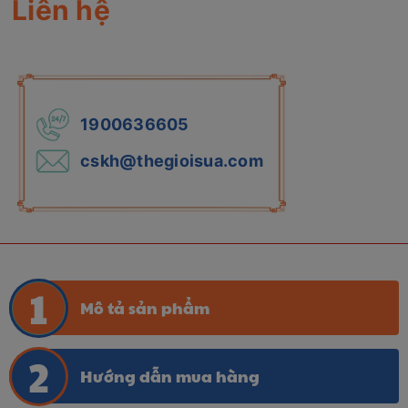
Liên hệ
1900636605
cskh@thegioisua.com
Mô tả sản phẩm
Hướng dẫn mua hàng