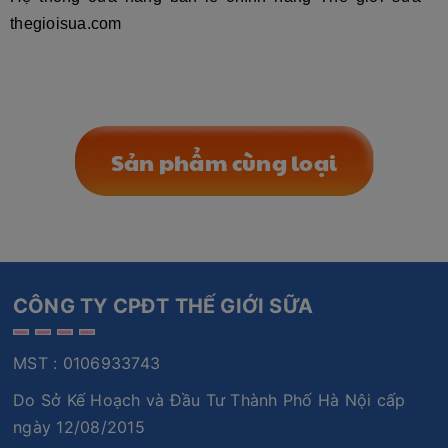
thegioisua.com
Sản phẩm cùng loại
CÔNG TY CPĐT THẾ GIỚI SỮA
MST : 0106933743
Do Sở Kế Hoạch và Đầu Tư Thành Phố Hà Nội cấp
ngày 12/08/2015