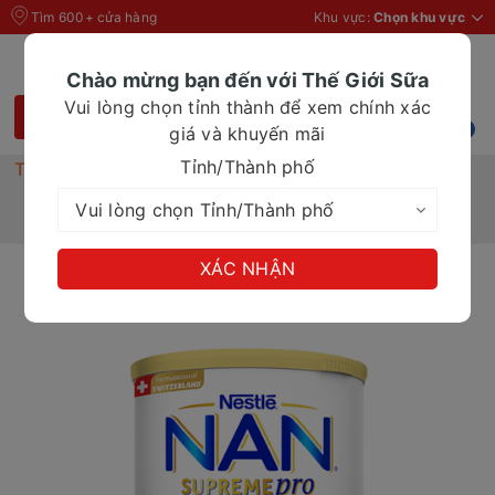
Tìm 600+ cửa hàng
Khu vực:
Chọn khu vực
Chào mừng bạn đến với Thế Giới Sữa
Vui lòng chọn tỉnh thành để xem chính xác
giá và khuyến mãi
Tỉnh/Thành phố
Trang chủ
Sữa bột cho bé
Sữa bột Nestle Nan Supreme Pro 3 800g sản xuất
tại Đức 2-6 tuổi
XÁC NHẬN