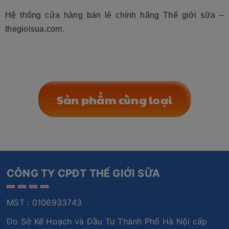
Hệ thống cửa hàng bán lẻ chính hãng Thế giới sữa –
thegioisua.com.
Sản phẩm cùng loại
CÔNG TY CPĐT THẾ GIỚI SỮA
MST : 0106933743
Do Sở Kế Hoạch và Đầu Tư Thành Phố Hà Nội cấp