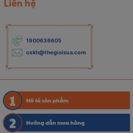
Liên hệ
1900636605
cskh@thegioisua.com
Mô tả sản phẩm
Hướng dẫn mua hàng