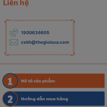
Liên hệ
1900636605
cskh@thegioisua.com
Mô tả sản phẩm
Hướng dẫn mua hàng