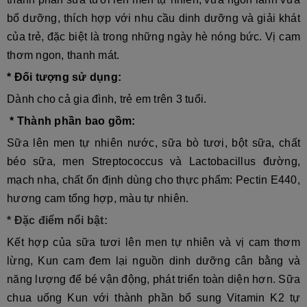
bổ dưỡng, thích hợp với nhu cầu dinh dưỡng và giải khát
của trẻ, đặc biệt là trong những ngày hè nóng bức. Vị cam
thơm ngon, thanh mát.
* Đối tượng sử dụng:
Dành cho cả gia đình, trẻ em trên 3 tuổi.
* Thành phần bao gồm:
Sữa lên men tự nhiên nước, sữa bò tươi, bột sữa, chất
béo sữa, men Streptococcus và Lactobacillus đường,
mạch nha, chất ổn định dùng cho thực phẩm: Pectin E440,
hương cam tổng hợp, màu tự nhiên.
* Đặc điểm nổi bật:
Kết hợp của sữa tươi lên men tự nhiên và vị cam thơm
lừng, Kun cam đem lại nguồn dinh dưỡng cân bằng và
năng lượng để bé vận động, phát triển toàn diện hơn. Sữa
chua uống Kun với thành phần bổ sung Vitamin K2 tự