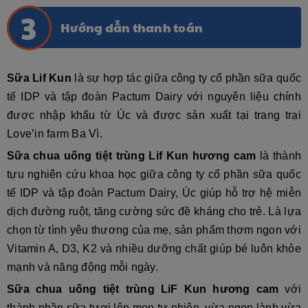
Hướng dẫn thanh toán
Sữa Lif Kun
là sự hợp tác giữa công ty cổ phần sữa quốc
tế IDP và tập đoàn Pactum Dairy với nguyên liệu chính
được nhập khẩu từ Úc và được sản xuất tại trang trại
Love’in farm Ba Vì.
Sữa chua uống tiệt trùng Lif Kun hương cam
là thành
tựu nghiên cứu khoa học giữa công ty cổ phần sữa quốc
tế IDP và tập đoàn Pactum Dairy, Úc giúp hỗ trợ hệ miễn
dịch đường ruột, tăng cường sức đề kháng cho trẻ. Là lựa
chọn từ tình yêu thương của mẹ, sản phẩm thơm ngon với
Vitamin A, D3, K2 và nhiều dưỡng chất giúp bé luôn khỏe
mạnh và năng động mỗi ngày.
Sữa chua uống tiệt trùng LiF Kun hương cam
với
thành phần sữa tươi lên men tự nhiên, vừa ngon lành vừa