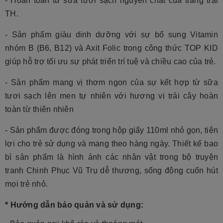
- Hoàn toàn từ sữa tươi sạch nguyên chất của trang trại 
TH.
- Sản phẩm giàu dinh dưỡng với sự bổ sung Vitamin 
nhóm B (B6, B12) và Axit Folic trong công thức TOP KID 
giúp hỗ trợ tối ưu sự phát triển trí tuệ và chiều cao của trẻ.
- Sản phẩm mang vị thơm ngon của sự kết hợp từ sữa 
tươi sạch lên men tự nhiên với hương vị trái cây hoàn 
toàn từ thiên nhiên
- Sản phẩm được đóng trong hộp giấy 110ml nhỏ gọn, tiện 
lợi cho trẻ sử dụng và mang theo hàng ngày. Thiết kế bao 
bì sản phẩm là hình ảnh các nhân vật trong bộ truyện 
tranh Chinh Phục Vũ Trụ dễ thương, sống động cuốn hút 
mọi trẻ nhỏ.
* Hướng dẫn bảo quản và sử dụng: