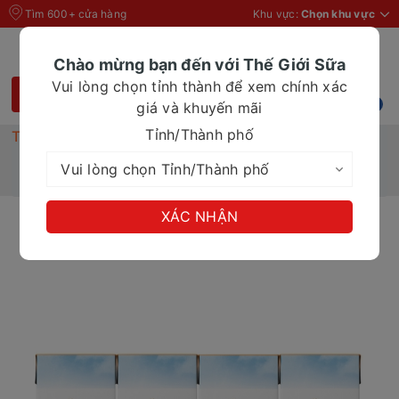
Tìm 600+ cửa hàng
Khu vực:
Chọn khu vực
Chào mừng bạn đến với Thế Giới Sữa
Vui lòng chọn tỉnh thành để xem chính xác
giá và khuyến mãi
Tỉnh/Thành phố
Trang chủ
Sữa chua uống TH True Yogurt Topkid hương cam
110ml
XÁC NHẬN