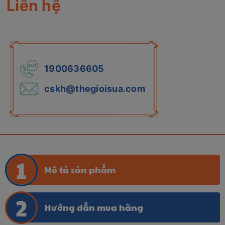
Liên hệ
1900636605
cskh@thegioisua.com
Mô tả sản phẩm
Hướng dẫn mua hàng