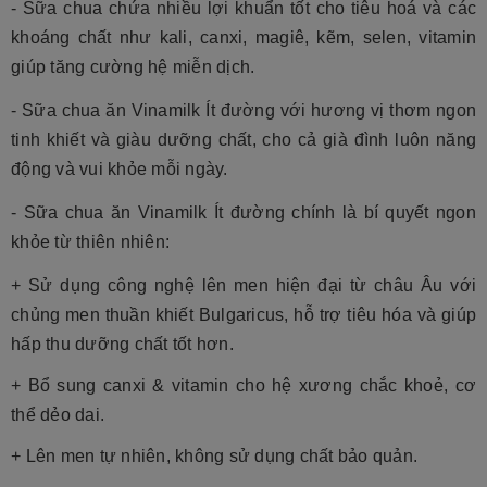
-
Sữa chua chứa nhiều lợi khuẩn tốt cho tiêu hoá và các
khoáng chất như kali, canxi, magiê, kẽm, selen, vitamin
giúp tăng cường hệ miễn dịch.
-
Sữa chua ăn Vinamilk Ít đường với hương vị thơm ngon
tinh khiết và giàu dưỡng chất, cho cả già đình luôn năng
động và vui khỏe mỗi ngày.
- Sữa chua ăn Vinamilk Ít đường chính là bí quyết ngon
khỏe từ thiên nhiên:
+ Sử dụng công nghệ lên men hiện đại từ châu Âu với
chủng men thuần khiết Bulgaricus, hỗ trợ tiêu hóa và giúp
hấp thu dưỡng chất tốt hơn.
+ Bổ sung canxi & vitamin cho hệ xương chắc khoẻ, cơ
thể dẻo dai.
+ Lên men tự nhiên, không sử dụng chất bảo quản.