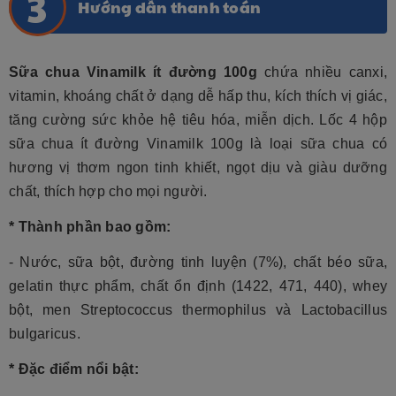
Hướng dẫn thanh toán
Sữa chua Vinamilk ít đường 100g
chứa nhiều canxi,
vitamin, khoáng chất ở dạng dễ hấp thu, kích thích vị giác,
tăng cường sức khỏe hệ tiêu hóa, miễn dịch. Lốc 4 hộp
sữa chua ít đường Vinamilk 100g là loại sữa chua có
hương vị thơm ngon tinh khiết, ngọt dịu và giàu dưỡng
chất, thích hợp cho mọi người.
* Thành phần bao gồm:
-
Nước, sữa bột, đường tinh luyện (7%), chất béo sữa,
gelatin thực phẩm, chất ổn định (1422, 471, 440), whey
bột, men Streptococcus thermophilus và Lactobacillus
bulgaricus.
* Đặc điểm nổi bật: