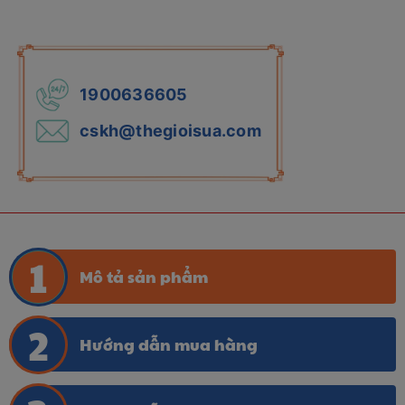
1900636605
cskh@thegioisua.com
Mô tả sản phẩm
Hướng dẫn mua hàng