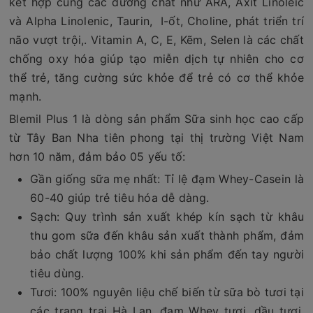
kết hợp cùng các dưỡng chất như ARA, Axit Linoleic
và Alpha Linolenic, Taurin, I-ốt, Choline, phát triển trí
não vượt trội,. Vitamin A, C, E, Kẽm, Selen là các chất
chống oxy hóa giúp tạo miễn dịch tự nhiên cho cơ
thể trẻ, tăng cường sức khỏe để trẻ có cơ thể khỏe
mạnh.
Blemil Plus 1 là dòng sản phẩm Sữa sinh học cao cấp
từ Tây Ban Nha tiên phong tại thị trường Việt Nam
hơn 10 năm, đảm bảo 05 yếu tố:
Gần giống sữa mẹ nhất: Tỉ lệ đạm Whey-Casein là
60-40 giúp trẻ tiêu hóa dễ dàng.
Sạch: Quy trình sản xuất khép kín sạch từ khâu
thu gom sữa đến khâu sản xuất thành phẩm, đảm
bảo chất lượng 100% khi sản phẩm đến tay người
tiêu dùng.
Tươi: 100% nguyên liệu chế biến từ sữa bò tươi tại
các trang trại Hà Lan, đạm Whey tươi, dầu tươi.