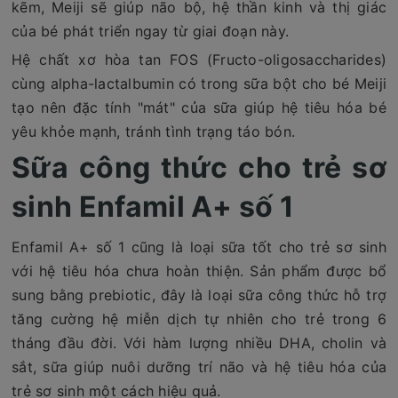
kẽm, Meiji sẽ giúp não bộ, hệ thần kinh và thị giác
của bé phát triển ngay từ giai đoạn này.
Hệ chất xơ hòa tan FOS (Fructo-oligosaccharides)
cùng alpha-lactalbumin có trong sữa bột cho bé Meiji
tạo nên đặc tính "mát" của sữa giúp hệ tiêu hóa bé
yêu khỏe mạnh, tránh tình trạng táo bón.
Sữa công thức cho trẻ sơ
sinh Enfamil A+ số 1
Enfamil A+ số 1 cũng là loại sữa tốt cho trẻ sơ sinh
với hệ tiêu hóa chưa hoàn thiện. Sản phẩm được bổ
sung bằng prebiotic, đây là loại sữa công thức hỗ trợ
tăng cường hệ miễn dịch tự nhiên cho trẻ trong 6
tháng đầu đời. Với hàm lượng nhiều DHA, cholin và
sắt, sữa giúp nuôi dưỡng trí não và hệ tiêu hóa của
trẻ sơ sinh một cách hiệu quả.