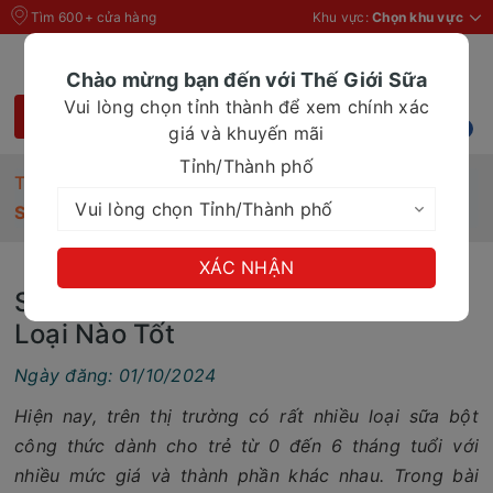
Tìm 600+ cửa hàng
Khu vực:
Chọn khu vực
Chào mừng bạn đến với Thế Giới Sữa
Vui lòng chọn tỉnh thành để xem chính xác
giá và khuyến mãi
Tỉnh/Thành phố
Trang chủ
Tin Tức
Sữa Công Thức Cho Trẻ Sơ Sinh Loại Nào Tốt
XÁC NHẬN
Sữa Công Thức Cho Trẻ Sơ Sinh
Loại Nào Tốt
Ngày đăng: 01/10/2024
Hiện nay, trên thị trường có rất nhiều loại sữa bột
công thức dành cho trẻ từ 0 đến 6 tháng tuổi với
nhiều mức giá và thành phần khác nhau. Trong bài