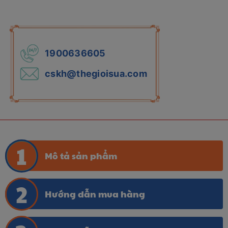
1900636605
cskh@thegioisua.com
Mô tả sản phẩm
Hướng dẫn mua hàng