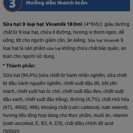
Hướng dẫn thanh toán
Sữa hạt 9 loại hạt Vinamilk 180ml
(4*6lốc)
giàu dưỡng
chất từ 9 loại hạt, chứa ít đường, hương vị thơm ngon, dễ
uống, tốt cho người giảm cân, ăn kiêng.
9
Sữa hạt Vinamilk
loại hạt là sản phẩm
không chứa chất bảo quản, an
sữa hạt
toàn cho người sử dụng.
* Thành phần:
Sữa hạt (94,4%) (sữa chiết từ hạnh nhân nghiền, sữa chiết
từ đậu nành nguyên nghiền, chiết xuất đậu đỏ, bột yến
mạch, chiết xuất hạt óc chó, chiết xuất đậu đen, chiết xuất
đậu xanh, chiết xuất đậu trắng), đường (4,7%), chất nhũ hóa
(471, 460(i), 466), khoáng chất (calci carbonat, natri selenit),
hương liệu tổng hợp dùng cho thực phẩm, muối ăn, vitamin
(natri ascorbat, E, B3, A, D3), chất điều chỉnh độ acid
(500(ii))