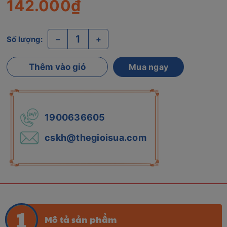
142.000₫
–
+
Số lượng:
Thêm vào giỏ
Mua ngay
1900636605
cskh@thegioisua.com
Mô tả sản phẩm