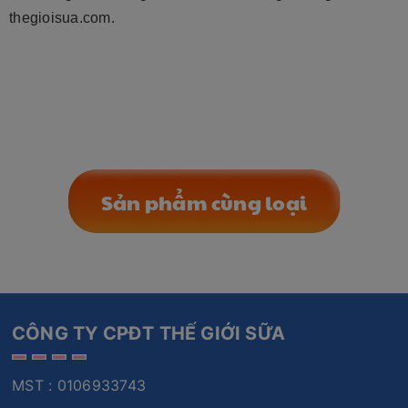
thegioisua.com.
Sản phẩm cùng loại
CÔNG TY CPĐT THẾ GIỚI SỮA
MST : 0106933743