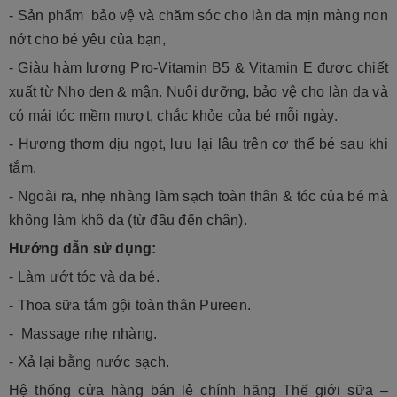
- Sản phẩm bảo vệ và chăm sóc cho làn da mịn màng non
nớt cho bé yêu của bạn,
- Giàu hàm lượng Pro-Vitamin B5 & Vitamin E được chiết
xuất từ Nho den & mận. Nuôi dưỡng, bảo vệ cho làn da và
có mái tóc mềm mượt, chắc khỏe của bé mỗi ngày.
- Hương thơm dịu ngọt, lưu lại lâu trên cơ thể bé sau khi
tắm.
- Ngoài ra, nhẹ nhàng làm sạch toàn thân & tóc của bé mà
không làm khô da (từ đầu đến chân).
Hướng dẫn sử dụng:
- Làm ướt tóc và da bé.
- Thoa sữa tắm gội toàn thân Pureen.
- Massage nhẹ nhàng.
- Xả lại bằng nước sạch.
Hệ thống cửa hàng bán lẻ chính hãng Thế giới sữa –