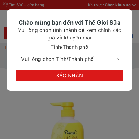
Tìm 600+ cửa hàng
Khu vực:
Chọn khu vực
Chào mừng bạn đến với Thế Giới Sữa
Vui lòng chọn tỉnh thành để xem chính xác
giá và khuyến mãi
Tỉnh/Thành phố
Trang chủ
Đồ dùng cho Mẹ & Bé
Sữa tắm gội Pureen vàng trẻ em (Sữa chua, vani)
750ml
XÁC NHẬN