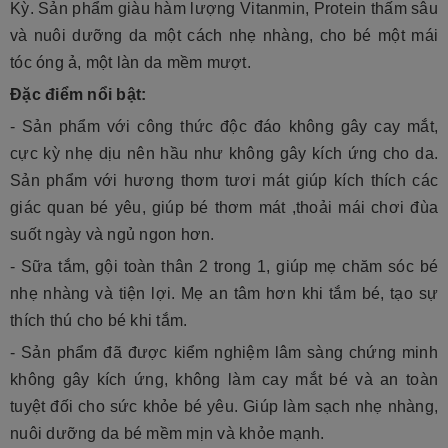
Kỳ. Sản phẩm giàu hàm lượng Vitanmin, Protein thấm sâu
và nuôi dưỡng da một cách nhẹ nhàng, cho bé một mái
tóc óng ả, một làn da mềm mượt.
Đặc điểm nổi bật:
-
Sản phẩm với công thức độc đáo không gây cay mắt,
cực kỳ nhẹ dịu nên hầu như không gây kích ứng cho da.
Sản phẩm với hương thơm tươi mát giúp kích thích các
giác quan bé yêu, giúp bé thơm mát ,thoải mái chơi đùa
suốt ngày và ngủ ngon hơn.
- Sữa tắm, gội toàn thân 2 trong 1, giúp mẹ chăm sóc bé
nhẹ nhàng và tiện lợi. Mẹ an tâm hơn khi tắm bé, tạo sự
thích thú cho bé khi tắm.
- Sản phẩm đã được kiểm nghiệm lâm sàng chứng minh
không gây kích ứng, không làm cay mắt bé và an toàn
tuyệt đối cho sức khỏe bé yêu. Giúp làm sạch nhẹ nhàng,
nuôi dưỡng da bé mềm mịn và khỏe mạnh.