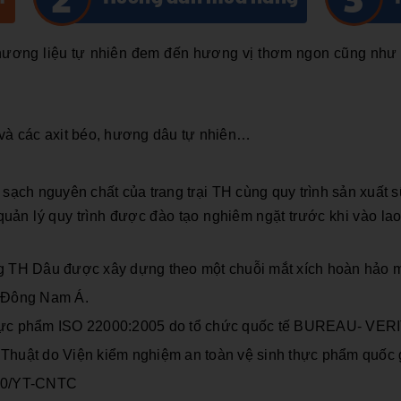
hương liệu tự nhiên đem đến hương vị thơm ngon cũng như cu
và các axit béo, hương dâu tự nhiên…
 sạch nguyên chất
của trang trại TH cùng quy trình sản xuất s
uản lý quy trình được đào tạo nghiêm ngặt trước khi vào lao 
ùng TH Dâu được xây dựng theo một chuỗi mắt xích hoàn hảo 
ất Đông Nam Á.
n thực phẩm ISO 22000:2005 do tổ chức quốc tế BUREAU- VER
uật do Viện kiểm nghiệm an toàn vệ sinh thực phẩm quốc 
010/YT-CNTC