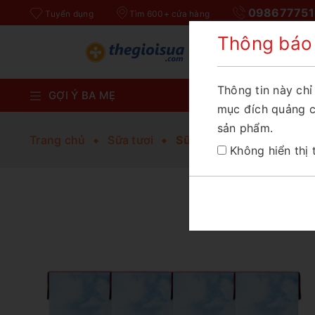
098677751
Tuyển dụng
Tìm 600+ cửa hàng
Thông báo
V
Thông tin này ch
GỢI Ý BA MẸ
SỮA BỘT CH
mục đích quảng cá
sản phẩm.
Trang chủ
Sữa tươi
Sữa tươi tiệt trùng TH 
Không hiển thị 