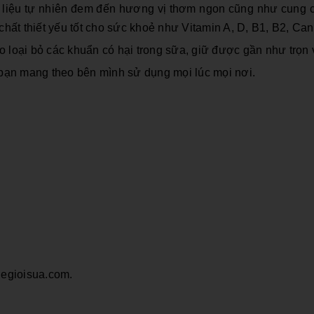
g liệu tự nhiên đem đến hương vị thơm ngon cũng như
cung c
hất thiết yếu tốt cho sức khoẻ như Vitamin A, D, B1, B2, Canx
 loại bỏ các khuẩn có hại trong sữa, giữ được gần như trọn
ho bạn mang theo bên mình sử dụng mọi lúc mọi nơi.
hegioisua.com.