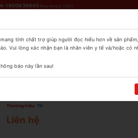
4-1900636605
Mua hàng & CSKH
Chào mừng bạn đến với Thế Giới Sữa
ui lòng chọn tỉnh thành để xem chính xác giá và khuyến m
ỉ mang tính chất trợ giúp người đọc hiểu hơn về sản phẩ
O MỌI NHÀ
SỮA NƯỚC
SỮA CHO NHU CẦU ĐẶC BIỆT
Tỉnh/Thành phố
o. Vui lòng xác nhận bạn là nhân viên y tế và/hoặc có n
Dâu 180ml
thông báo này lần sau!
XÁC NHẬN
Sữa tươi tiệt trùng TH Dâu 180ml
Thương hiệu:
TH
Liên hệ