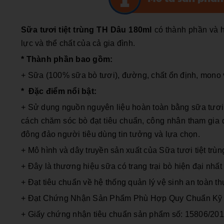
Sữa tươi tiệt trùng TH Dâu 180ml
có thành phần và 
lực và thể chất của cả gia đình.
* Thành phần bao gồm:
+ Sữa (100% sữa bò tươi), đường, chất ổn định, mono 
* Đặc điểm nổi bật:
+ Sử dụng nguồn nguyên liệu hoàn toàn bằng
sữa tươi
cách chăm sóc bò đạt tiêu chuẩn, công nhân tham gia q
đông đảo người tiêu dùng tin tưởng và lựa chọn.
+ Mô hình và dây truyền sản xuất của Sữa tươi tiệt tr
+ Đ
ây là thương hiệu sữa có trang trại bò hiện đại nh
+ Đ
ạt tiêu chuẩn về hệ thống quản lý vệ sinh an toà
+ Đạt Chứng Nhận Sản Phẩm Phù Hợp Quy Chuẩn Kỹ Th
+ Giấy chứng nhận tiêu chuẩn sản phẩm số: 15806/2