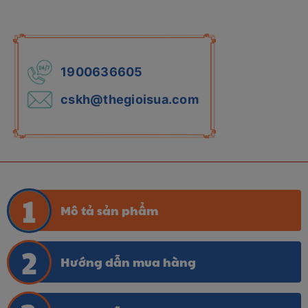
1900636605
cskh@thegioisua.com
Mô tả sản phẩm
Hướng dẫn mua hàng