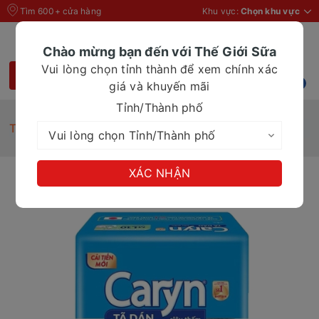
Tìm 600+ cửa hàng
Khu vực:
Chọn khu vực
Chào mừng bạn đến với Thế Giới Sữa
Vui lòng chọn tỉnh thành để xem chính xác
giá và khuyến mãi
Tỉnh/Thành phố
Trang chủ
Tã Bỉm
Tã dán Caryn M/L 10m
XÁC NHẬN