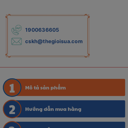
1900636605
cskh@thegioisua.com
Mô tả sản phẩm
Hướng dẫn mua hàng