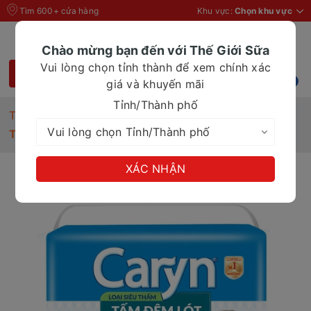
Tìm 600+ cửa hàng
Khu vực:
Chọn khu vực
Chào mừng bạn đến với Thế Giới Sữa
Vui lòng chọn tỉnh thành để xem chính xác
giá và khuyến mãi
Tỉnh/Thành phố
Trang chủ
Tã Bỉm
Tấm đệm lót Caryn 20 miếng
XÁC NHẬN