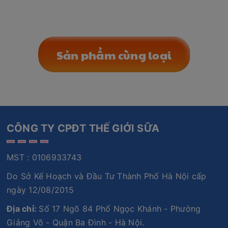
Sản phẩm cùng loại
CÔNG TY CPĐT THẾ GIỚI SỮA
MST : 0106933743
Do Sở Kế Hoạch và Đầu Tư Thành Phố Hà Nội cấp
ngày 12/08/2015
Địa chỉ:
Số 17 Ngõ 84 Phố Ngọc Khánh - Phường
Giảng Võ - Quận Ba Đình - Hà Nội.