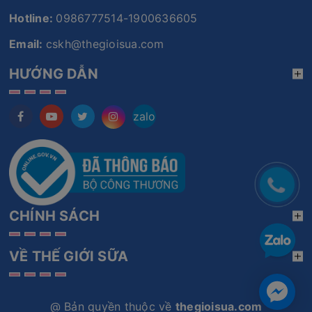
Hotline:
0986777514-1900636605
Email:
cskh@thegioisua.com
HƯỚNG DẪN
zalo
CHÍNH SÁCH
VỀ THẾ GIỚI SỮA
@ Bản quyền thuộc về
thegioisua.com