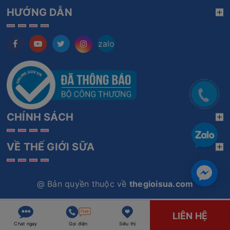
HƯỚNG DẪN
zalo
CHÍNH SÁCH
VỀ THẾ GIỚI SỮA
@ Bản quyền thuộc về
thegioisua.com
LIÊN HỆ
Chat ngay
Gọi điện
Siêu thị