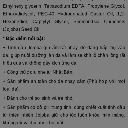
Ethylhexylglycerin, Tetrasodium EDTA, Propylene Glycol,
Ethoxydiglycol, PEG-40 Hydrogenated Castor Oil, 1,2-
Hexanediol, Caprylyl Glycol, Simmondsia Chinensis
(Jojoba) Seed Oil.
* Đặc điểm nổi bật:
+ Tinh dầu Jojoba giữ ẩm rất nhạy, dễ dàng hấp thụ vào
da, giúp nuôi dưỡng làn da và làm se khít lỗ chân lông rất
hiệu quả và không gây kích ứng da.
+ Công thức dịu nhẹ từ Nhật Bản.
+ Sản phẩm an toàn cho da nhạy cảm (Phù hợp với mọi
loại da).
+ Dành cho trẻ sơ sinh và trẻ nhỏ.
+ Sản phẩm có độ pH trung tính, cùng chiết xuất tinh dầu
từ thiên nhiên Jojoba giữ cho tóc luôn khỏe, mịn màng,
không rối và dịu nhẹ cho mắt
.