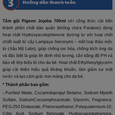
Hướng dẫn thanh toán
Tắm gội Pigeon Jojoba 700ml
với công thức cải tiến
thành phần chất bảo quản (không chứa Paraben) dùng
hoạt chất Hydroxyacetophenone (tương tự với hoạt chất
chiết xuất từ cây Lampaya hieronymi – một loại thảo mộc
từ châu Mỹ Latin), giúp chống oxi hóa, chống kích ứng da
và đặc biệt là giúp ổn định nhũ tương, cân bằng độ PH và
bảo vệ lớp biểu bì cho da bé. Hoạt chất Ethylhexylglycerin
giúp cải thiện hiệu quả kháng khuẩn, làm giảm sự mất
nước và tạo cảm giác mịn màng cho da bé
.
* Thành phần bao gồm:
-
Purified Water, Cocamidopropyl Betaine, Sodium Myreth
Sulfate, SodiumCocoamphoacetate, Glycerin, Fragrance,
PEG-250 Distearate, Phenoxyethanol, Polyquaternium-10,
Citric Acid, Sodium Benzoate, Hydroxyacetophenone,