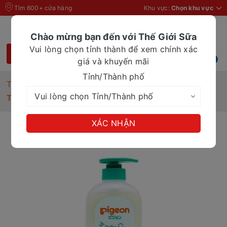
Tìm 600+ cửa hàng
Khu vực:
Chọn khu vực
Chào mừng bạn đến với Thế Giới Sữa
Vui lòng chọn tỉnh thành để xem chính xác
giá và khuyến mãi
Tỉnh/Thành phố
Trang chủ
Đồ dùng cho Mẹ & Bé
Tắm gội Pigeon Jojoba 700ml
XÁC NHẬN