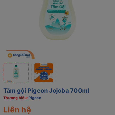
Tắm gội Pigeon Jojoba 700ml
Thương hiệu:
Pigeon
Liên hệ