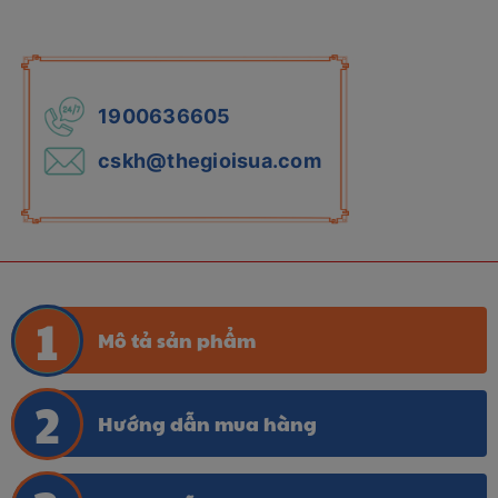
1900636605
cskh@thegioisua.com
Mô tả sản phẩm
Hướng dẫn mua hàng