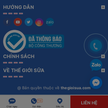
HƯỚNG DẪN
zalo
CHÍNH SÁCH
VỀ THẾ GIỚI SỮA
@ Bản quyền thuộc về
thegioisua.com
LIÊN HỆ
Chat ngay
Gọi điện
Siêu thị