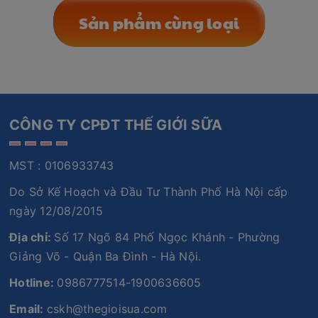
Sản phẩm cùng loại
CÔNG TY CPĐT THẾ GIỚI SỮA
MST : 0106933743
Do Sở Kế Hoạch và Đầu Tư Thành Phố Hà Nội cấp
ngày 12/08/2015
Địa chỉ:
Số 17 Ngõ 84 Phố Ngọc Khánh - Phường
Giảng Võ - Quận Ba Đình - Hà Nội.
Hotline:
0986777514-1900636605
Email:
cskh@thegioisua.com