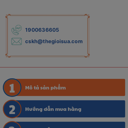
1900636605
cskh@thegioisua.com
Mô tả sản phẩm
Hướng dẫn mua hàng