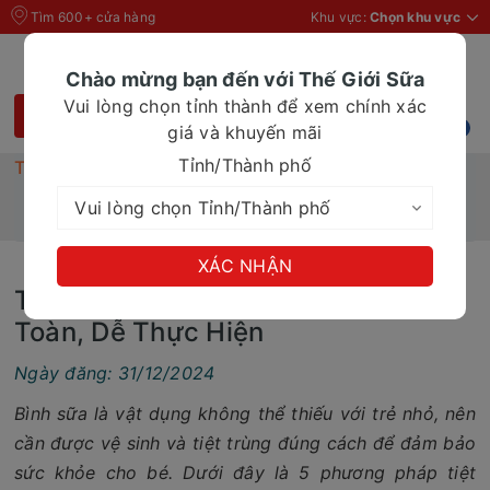
Tìm 600+ cửa hàng
Khu vực:
Chọn khu vực
Chào mừng bạn đến với Thế Giới Sữa
Vui lòng chọn tỉnh thành để xem chính xác
giá và khuyến mãi
Tỉnh/Thành phố
Trang chủ
Tin Tức
Top 5 Cách Tiệt Trùng Bình Sữa An Toàn, Dễ Thực
Hiện
XÁC NHẬN
Top 5 Cách Tiệt Trùng Bình Sữa An
Toàn, Dễ Thực Hiện
Ngày đăng: 31/12/2024
Bình sữa là vật dụng không thể thiếu với trẻ nhỏ, nên
cần được vệ sinh và tiệt trùng đúng cách để đảm bảo
sức khỏe cho bé. Dưới đây là 5 phương pháp tiệt