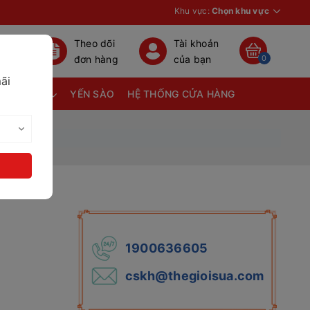
Khu vực:
Chọn khu vực
Theo dõi
Tài khoản
đơn hàng
của bạn
0
ãi
TÃ BỈM
YẾN SÀO
HỆ THỐNG CỬA HÀNG
1900636605
cskh@thegioisua.com