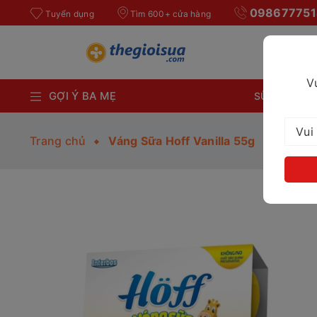
098677751
Tuyển dụng
Tìm 600+ cửa hàng
V
GỢI Ý BA MẸ
SỮA BỘT CH
Trang chủ
Váng Sữa Hoff Vanilla 55g