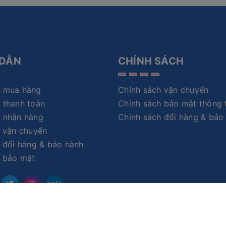
DẪN
CHÍNH SÁCH
 mua hàng
Chính sách vận chuyển
 thanh toán
Chính sách bảo mật thông 
 nhận hàng
Chính sách đổi hàng & bảo
 vận chuyển
 đổi hàng & bảo hành
h bảo mật
zalo