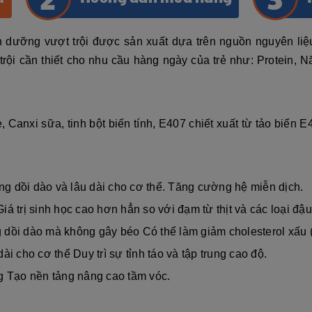
 dưỡng vượt trội được sản xuất dựa trên nguồn nguyên liệ
ội cần thiết cho nhu cầu hàng ngày của trẻ như: Protein, Nă
Canxi sữa, tinh bột biến tính, E407 chiết xuất từ tảo biển E
g dồi dào và lâu dài cho cơ thể. Tăng cường hệ miễn dịch.
Giá trị sinh học cao hơn hẳn so với đạm từ thịt và các loại đậu
dồi dào mà không gây béo Có thể làm giảm cholesterol xấu (
i cho cơ thể Duy trì sự tỉnh táo và tập trung cao độ.
ng Tạo nền tảng nâng cao tầm vóc.