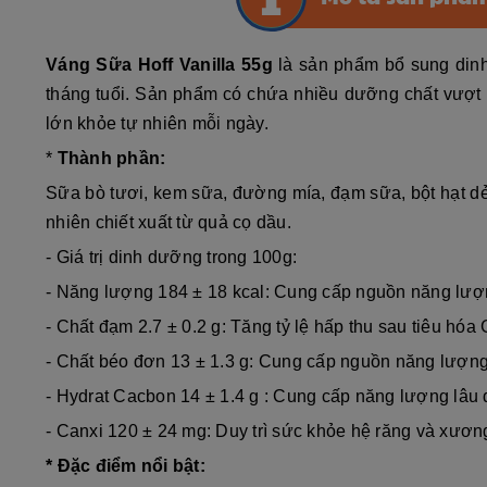
Váng Sữa Hoff Vanilla 55g
là sản phẩm bổ sung dinh
tháng tuổi. Sản phẩm có chứa nhiều dưỡng chất vượt tr
lớn khỏe tự nhiên mỗi ngày.
*
Thành phần:
Sữa bò tươi, kem sữa, đường mía, đạm sữa, bột hạt dẻ, 
nhiên chiết xuất từ quả cọ dầu.
- Giá trị dinh dưỡng trong 100g:
- Năng lượng
184 ± 18 kcal
: Cung cấp nguồn năng lượn
- Chất đạm
2.7 ± 0.2 g
: Tăng tỷ lệ hấp thu sau tiêu hóa 
- Chất béo đơn
13 ± 1.3 g
: Cung cấp nguồn năng lượng 
- Hydrat Cacbon
14 ± 1.4 g
: Cung cấp năng lượng lâu dà
- Canxi
120 ± 24 mg
: Duy trì sức khỏe hệ răng và xươ
* Đặc điểm nổi bật: