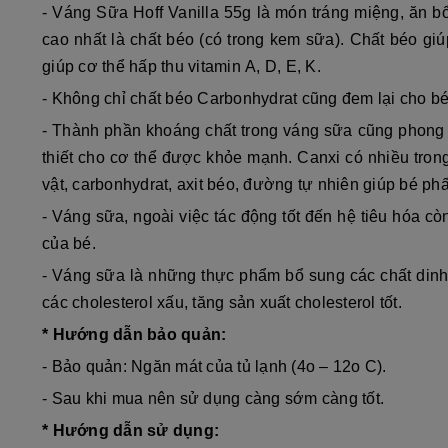
- Váng Sữa Hoff Vanilla 55g là món tráng miệng, ăn b
cao nhất là chất béo (có trong kem sữa). Chất béo gi
giúp cơ thể hấp thu vitamin
A, D, E, K.
- Không chỉ chất béo Carbonhydrat cũng đem lại cho bé
- Thành phần khoáng chất trong váng sữa cũng phong ph
thiết cho cơ thể được khỏe mạnh. Canxi có nhiều trong
vật, carbonhydrat, axit béo, đường tự nhiên giúp bé phấ
- Váng sữa, ngoài việc tác động tốt đến hệ tiêu hóa cò
của bé.
- Váng sữa là những thực phẩm bổ sung các chất dinh
các cholesterol xấu, tăng sản xuất cholesterol tốt.
* Hướng dẫn bảo quản:
- Bảo quản: Ngăn mát của tủ lạnh (4o – 12o C).
- Sau khi mua nên sử dụng càng sớm càng tốt.
* Hướng dẫn sử dụng: