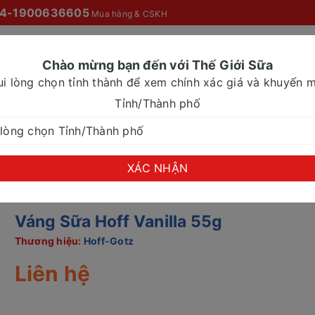
4-1900636605
Mua hàng & CSKH
Chào mừng bạn đến với Thế Giới Sữa
ui lòng chọn tỉnh thành để xem chính xác giá và khuyến m
O MỌI NHÀ
SỮA NƯỚC
SỮA CHO NHU CẦU ĐẶC BIỆT
Tỉnh/Thành phố
XÁC NHẬN
Váng Sữa Hoff Vanilla 55g
Thương hiệu:
Hoff-Gotz
Liên hệ