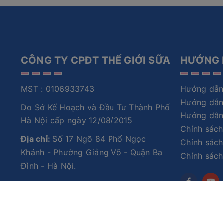
CÔNG TY CPĐT THẾ GIỚI SỮA
HƯỚNG 
MST : 0106933743
Hướng dẫn
Hướng dẫn
Do Sở Kế Hoạch và Đầu Tư Thành Phố
Hướng dẫn
Hà Nội cấp ngày 12/08/2015
Chính sách
Địa chỉ:
Số 17 Ngõ 84 Phố Ngọc
Chính sách
Khánh - Phường Giảng Võ - Quận Ba
Chính sác
Đình - Hà Nội.
Hotline:
0986777514-1900636605
Email:
cskh@thegioisua.com