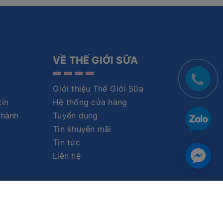
VỀ THẾ GIỚI SỮA
Giới thiệu Thế Giới Sữa
tin
Hệ thống cửa hàng
 hành
Tuyển dụng
Tin khuyến mãi
Tin tức
Liên hệ