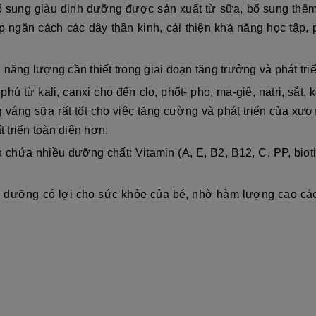
ổ sung giàu dinh dưỡng được sản xuất từ sữa, bổ sung thêm
úp ngăn cách các dây thần kinh, cải thiện khả năng học tập,
 năng lượng cần thiết trong giai đoạn tăng trưởng và phát tr
ú từ kali, canxi cho đến clo, phốt- pho, ma-giê, natri, sắt
 váng sữa rất tốt cho việc tăng cường và phát triển của xươ
t triển toàn diện hơn.
n chứa nhiều dưỡng chất: Vitamin (A, E, B2, B12, C, PP, biot
 dưỡng có lợi cho sức khỏe của bé, nhờ hàm lượng cao các c