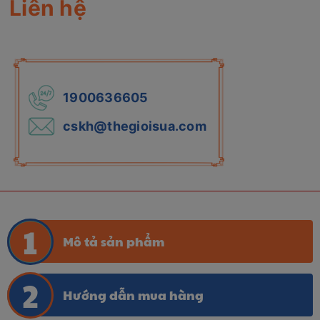
Liên hệ
1900636605
cskh@thegioisua.com
Mô tả sản phẩm
Hướng dẫn mua hàng