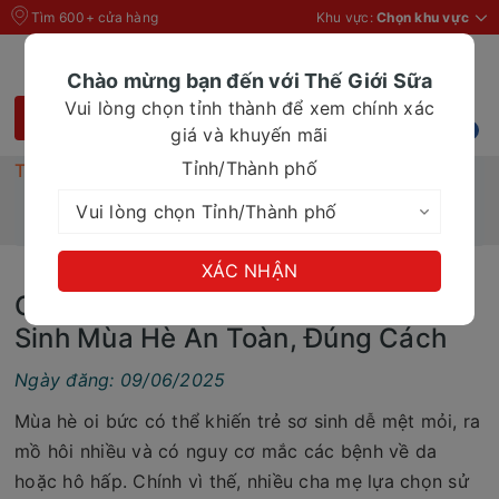
Tìm 600+ cửa hàng
Khu vực:
Chọn khu vực
Chào mừng bạn đến với Thế Giới Sữa
Vui lòng chọn tỉnh thành để xem chính xác
giá và khuyến mãi
Tỉnh/Thành phố
Trang chủ
Tin Tức
Cách Dùng Điều Hoà Cho Trẻ Sơ Sinh Mùa Hè An
Toàn, Đúng Cách
XÁC NHẬN
Cách Dùng Điều Hoà Cho Trẻ Sơ
Sinh Mùa Hè An Toàn, Đúng Cách
Ngày đăng: 09/06/2025
Mùa hè oi bức có thể khiến trẻ sơ sinh dễ mệt mỏi, ra
mồ hôi nhiều và có nguy cơ mắc các bệnh về da
hoặc hô hấp. Chính vì thế, nhiều cha mẹ lựa chọn sử