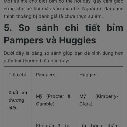
Một số mẹ cho biết bỉm có thể hơi dày, gây cảm giác
nóng cho bé khi mặc vào mùa hè. Ngoài ra, đai chun
thỉnh thoảng bị đánh giá là chưa thực sự êm.
5. So sánh chi tiết bỉm
Pampers và Huggies
Dưới đây là bảng so sánh giúp bạn dễ hình dung hơn
giữa hai thương hiệu bỉm này:
Tiêu chí
Pampers
Huggies
Xuất xứ
Mỹ (Procter &
Mỹ (Kimberly-
thương
Gamble)
Clark)
hiệu
Khóa ẩm 3 lớp,
Lõi bông thấm