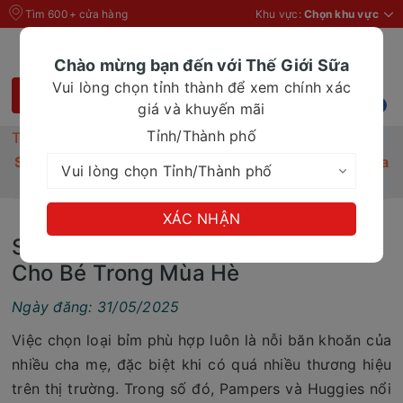
Tìm 600+ cửa hàng
Khu vực:
Chọn khu vực
Chào mừng bạn đến với Thế Giới Sữa
Vui lòng chọn tỉnh thành để xem chính xác
giá và khuyến mãi
Tỉnh/Thành phố
Trang chủ
Tin Tức
So Sánh Bỉm Pamper Và Huggies Cho Bé Trong Mùa
Hè
XÁC NHẬN
So Sánh Bỉm Pamper Và Huggies
Cho Bé Trong Mùa Hè
Ngày đăng: 31/05/2025
Việc chọn loại bỉm phù hợp luôn là nỗi băn khoăn của
nhiều cha mẹ, đặc biệt khi có quá nhiều thương hiệu
trên thị trường. Trong số đó, Pampers và Huggies nổi