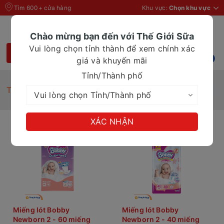
Tìm 600+ cửa hàng
Khu vực:
Chọn khu vực
Chào mừng bạn đến với Thế Giới Sữa
Vui lòng chọn tỉnh thành để xem chính xác
giá và khuyến mãi
Tỉnh/Thành phố
Trang chủ
Miếng lót
XÁC NHẬN
Miếng lót Bobby
Miếng lót Bobby
Newborn 2 - 60 miếng
Newborn 2 - 40 miếng