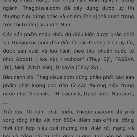
ngành, Thegioisua.com đã xây dựng được uy tín
thương hiệu vững chắc và chiếm lĩnh vị thế quan trọng
trên thị trường sữa Việt Nam.
Các sản phẩm nhập khẩu đủ điều kiện được phân phối
tại Thegioisua.com đều đến từ các thương hiệu uy tín,
được sản xuất và lưu hành theo tiêu chuẩn quốc tế
như: Abbott (Hoa Kỳ), Hochdorf (Thụy Sỹ), FASSKA
(Bỉ), Meiji (Nhật Bản), Dreavia (Thuỵ Sỹ),...
Bên cạnh đó, Thegioisua.com cũng phân phối các sản
phẩm chất lượng cao đến từ các thương hiệu trong
nước như: Vinamilk, TH truemilk, Dalat milk, Nutifood,
…
Trải qua 10 năm phát triển, Thegioisua.com đã phủ
sóng rộng khắp với hơn 600+ điểm bán offline, đồng
thời tích hợp hiệu quả thương mại điện tử, mạng xã
hội và tổng đài tư vấn dinh dưỡng, tạo nên hệ sinh