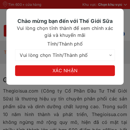
Tìm 600+ cửa hàng
Khu vực:
Chọn khu vực
Chào mừng bạn đến với Thế Giới Sữa
Vui lòng chọn tỉnh thành để xem chính xác
giá và khuyến mãi
Tỉnh/Thành phố
Trang chủ
Giới thiệu Thế Giới Sữa
XÁC NHẬN
GIỚI THIỆU THẾ GIỚI SỮA
Thegioisua.com (Công ty Cổ Phần Đầu Tư Thế Giới
Sữa) là thương hiệu uy tín chuyên phân phối các sản
phẩm sữa và dinh dưỡng chất lượng cao. Trong suốt
10 năm hình thành và phát triển, Thegioisua.com
không ngừng mở rộng quy mô, hiện đã có mặt tại