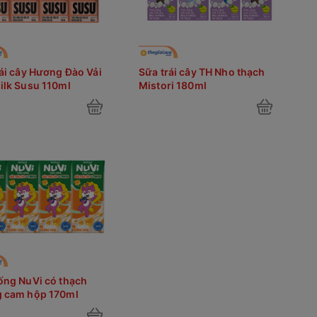
ái cây Hương Đào Vải
Sữa trái cây TH Nho thạch
ilk Susu 110ml
Mistori 180ml
ống NuVi có thạch
 cam hộp 170ml