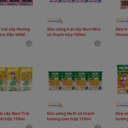
trái cây Hương
Sữa uống trái cây Nuvi Nho
Sữa tr
low Dâu VNM
có thạch hộp 100ml
Vinam
l
ái cây Nuvi Trái
Sữa uống NuVi có thạch
Sữa u
đới hộp 110ml
hương cam hộp 110ml
hương