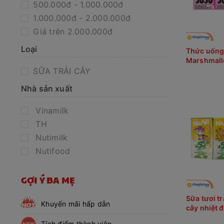
500.000đ - 1.000.000đ
1.000.000đ - 2.000.000đ
Giá trên 2.000.000đ
Loại
Thức uống 
Marshmal
Susu 110m
SỮA TRÁI CÂY
Nhà sản xuất
Vinamilk
TH
Nutimilk
Nutifood
GỢI Ý BA MẸ
Sữa tươi tr
Khuyến mãi hấp dẫn
cây nhiệt 
Tích điểm thành viên