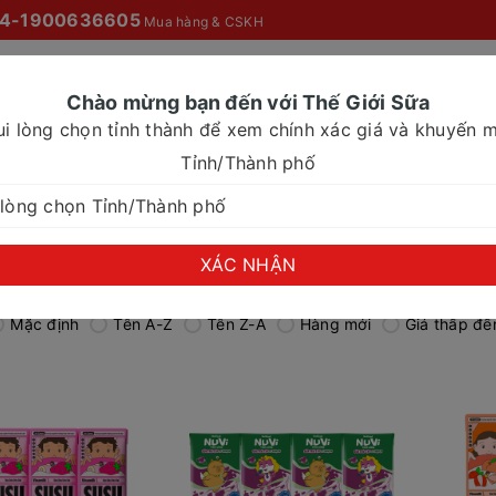
4-1900636605
Mua hàng & CSKH
Chào mừng bạn đến với Thế Giới Sữa
ui lòng chọn tỉnh thành để xem chính xác giá và khuyến m
O MỌI NHÀ
SỮA NƯỚC
SỮA CHO NHU CẦU ĐẶC BIỆT
Tỉnh/Thành phố
XÁC NHẬN
Mặc định
Tên A-Z
Tên Z-A
Hàng mới
Giá thấp đế