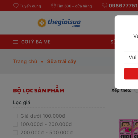
098677751
Tuyển dụng
Tìm 600+ cửa hàng
V
GỢI Ý BA MẸ
SỮA BỘT CH
Trang chủ
Sữa trái cây
BỘ LỌC SẢN PHẨM
Xếp theo:
Lọc giá
Giá dưới 100.000đ
100.000đ - 200.000đ
200.000đ - 500.000đ