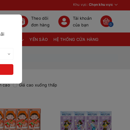
Khu vực:
Chọn khu vực
Theo dõi
Tài khoản
đơn hàng
của bạn
0
ãi
TÃ BỈM
YẾN SÀO
HỆ THỐNG CỬA HÀNG
n cao
Giá cao xuống thấp