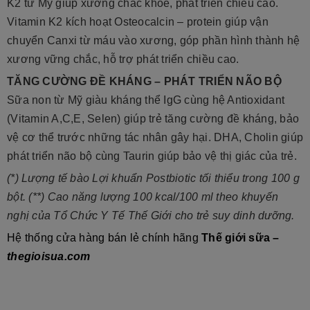
K2 từ Mỹ giúp xương chắc khoẻ, phát triển chiều cao.
Vitamin K2 kích hoạt Osteocalcin – protein giúp vận
chuyển Canxi từ máu vào xương, góp phần hình thành hệ
xương vững chắc, hỗ trợ phát triển chiều cao.
TĂNG CƯỜNG ĐỀ KHÁNG – PHÁT TRIỂN NÃO BỘ
Sữa non từ Mỹ giàu kháng thể IgG cùng hệ Antioxidant
(Vitamin A,C,E, Selen) giúp trẻ tăng cường đề kháng, bảo
vệ cơ thể trước những tác nhân gây hại. DHA, Cholin giúp
phát triển não bộ cùng Taurin giúp bảo vệ thị giác của trẻ.
(*) Lượng tế bào Lợi khuẩn Postbiotic tối thiểu trong 100 g
bột.
(**) Cao năng lượng 100 kcal/100 ml theo khuyến
nghị của Tổ Chức Y Tế Thế Giới cho trẻ suy dinh dưỡng.
Hệ thống cửa hàng bán lẻ chính hãng
Thế giới sữa –
thegioisua.com