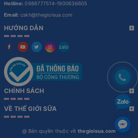
Hotline:
0986777514-1900636605
Email:
cskh@thegioisua.com
HƯỚNG DẪN
zalo
CHÍNH SÁCH
VỀ THẾ GIỚI SỮA
@ Bản quyền thuộc về
thegioisua.com