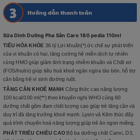
Hướng dẫn thanh toán
Sữa Dinh Dưỡng Pha Sẵn Care 180 pedia 110ml
TIÊU HÓA KHỎE
36 tỷ Lợi khuẩn(*) ức chế sự phát triển
của vi khuẩn có hại, tăng cường hệ miễn dịch tự nhiên
cùng HMO giúp giảm tình trạng nhiễm khuẩn và Chất xơ
(FOS/Inulin) giúp tiêu hoá khoẻ ngăn ngừa táo bón, hỗ trợ
cân bằng hệ vi sinh đường ruột.
TĂNG CÂN KHOẺ MẠNH
Công thức cao năng lượng
100 kcal/100 ml(**) theo khuyến nghị WHO cùng 60
dưỡng chất gồm đạm chất lượng cao giúp trẻ tăng cân và
duy trì đà tăng trưởng khoẻ mạnh. Lysin và Kẽm thúc đẩy
quá trình chuyển hoá năng lượng giúp trẻ ăn ngon miệng.
PHÁT TRIỂU CHIỀU CAO
Bộ ba dưỡng chất Canxi, D3,