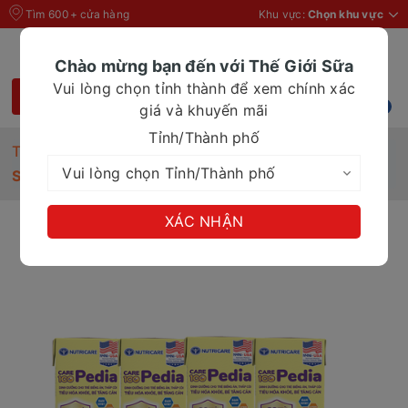
Tìm 600+ cửa hàng
Khu vực:
Chọn khu vực
Chào mừng bạn đến với Thế Giới Sữa
Vui lòng chọn tỉnh thành để xem chính xác
giá và khuyến mãi
Tỉnh/Thành phố
Trang chủ
Sữa nước
Sữa Dinh Dưỡng Pha Sẵn Care 100 pedia 180ml
XÁC NHẬN