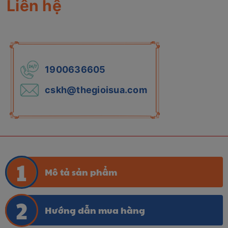
Liên hệ
1900636605
cskh@thegioisua.com
Mô tả sản phẩm
Hướng dẫn mua hàng