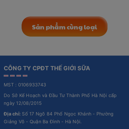
Sản phẩm cùng loại
CÔNG TY CPĐT THẾ GIỚI SỮA
MST : 0106933743
Do Sở Kế Hoạch và Đầu Tư Thành Phố Hà Nội cấp
ngày 12/08/2015
Địa chỉ:
Số 17 Ngõ 84 Phố Ngọc Khánh - Phường
Giảng Võ - Quận Ba Đình - Hà Nội.