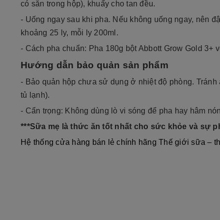
có sẵn trong hộp), khuấy cho tan đều.
- Uống ngay sau khi pha. Nếu không uống ngay, nên đậ
khoảng 25 ly, mỗi ly 200ml.
- Cách pha chuẩn: Pha 180g bột Abbott Grow Gold 3+ v
Hướng dẫn bảo quản sản phẩm
- Bảo quản hộp chưa sử dụng ở nhiệt độ phòng. Tránh 
tủ lạnh).
- Cẩn trọng: Không dùng lò vi sóng để pha hay hâm nón
***Sữa mẹ là thức ăn tốt nhất cho sức khỏe và sự ph
Hệ thống cửa hàng bán lẻ chính hãng Thế giới sữa – t