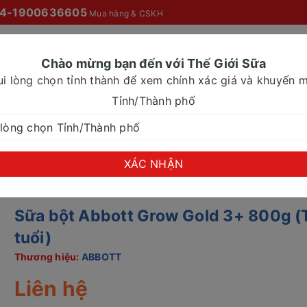
4-1900636605
Mua hàng & CSKH
Chào mừng bạn đến với Thế Giới Sữa
ui lòng chọn tỉnh thành để xem chính xác giá và khuyến m
O MỌI NHÀ
SỮA NƯỚC
SỮA CHO NHU CẦU ĐẶC BIỆT
Tỉnh/Thành phố
row Gold 3+ 800g (Từ 3-6 tuổi)
XÁC NHẬN
Sữa bột Abbott Grow Gold 3+ 800g (
tuổi)
Thương hiệu:
ABBOTT
Liên hệ