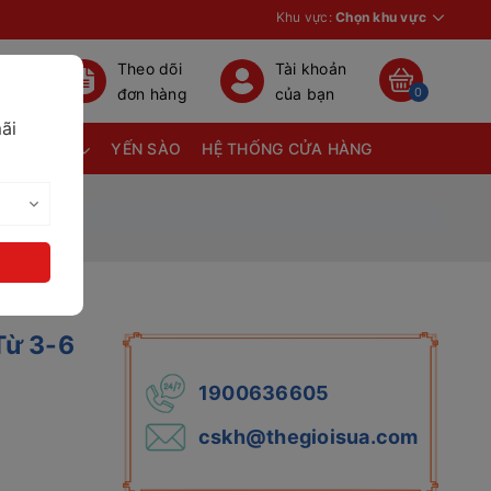
Khu vực:
Chọn khu vực
Theo dõi
Tài khoản
đơn hàng
của bạn
0
ãi
TÃ BỈM
YẾN SÀO
HỆ THỐNG CỬA HÀNG
Từ 3-6
1900636605
cskh@thegioisua.com