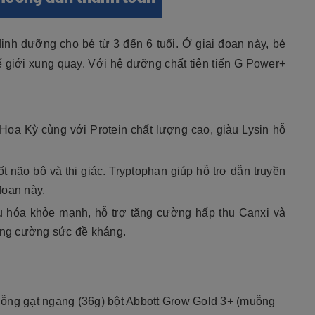
nh dưỡng cho bé từ 3 đến 6 tuổi. Ở giai đoạn này, bé
ế giới xung quay. Với hệ dưỡng chất tiên tiến G Power+
Hoa Kỳ cùng với Protein chất lượng cao, giàu Lysin hỗ
tốt não bộ và thị giác. Tryptophan giúp hỗ trợ dẫn truyền
đoạn này.
êu hóa khỏe mạnh, hỗ trợ tăng cường hấp thu Canxi và
tăng cường sức đề kháng.
uỗng gạt ngang (36g) bột Abbott Grow Gold 3+ (muỗng