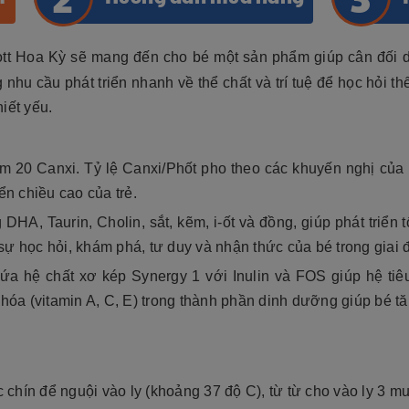
tt Hoa Kỳ sẽ mang đến cho bé một sản phẩm giúp cân đối di
u cầu phát triển nhanh về thể chất và trí tuệ để học hỏi th
hiết yếu.
êm 20 Canxi. Tỷ lệ Canxi/Phốt pho theo các khuyến nghị của 
ển chiều cao của trẻ.
 DHA, Taurin, Cholin, sắt, kẽm, i-ốt và đồng, giúp phát triển 
 sự học hỏi, khám phá, tư duy và nhận thức của bé trong giai 
ứa hệ chất xơ kép Synergy 1 với Inulin và FOS giúp hệ ti
 hóa (vitamin A, C, E) trong thành phần dinh dưỡng giúp bé 
chín để nguội vào ly (khoảng 37 độ C), từ từ cho vào ly 3 m