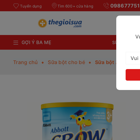
098677751
Tuyển dụng
Tìm 600+ cửa hàng
V
GỢI Ý BA MẸ
SỮA BỘT CH
Trang chủ
Sữa bột cho bé
Sữa bột Abbott G