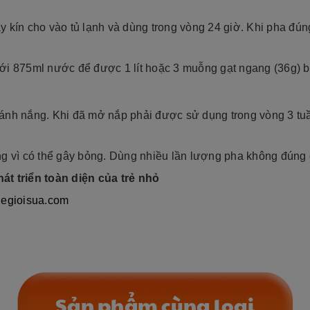
y kín cho vào tủ lạnh và dùng trong vòng 24 giờ. Khi pha đú
ới 875ml nước để được 1 lít hoặc 3 muỗng gạt ngang (36g) b
ánh nắng. Khi đã mở nắp phải được sử dụng trong vòng 3 tuầ
g vì có thể gây bỏng. Dùng nhiều lần lượng pha không đúng 
át triển toàn diện của trẻ nhỏ
hegioisua.com
Sản phẩm cùng loại