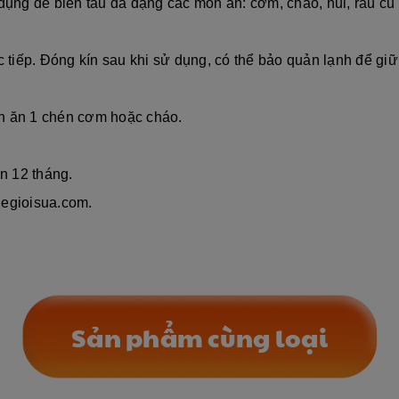
 dụng để biến tấu đa dạng các món ăn: cơm, cháo, nui, rau củ
c tiếp. Đóng kín sau khi sử dụng, có thể bảo quản lạnh để giữ
ần ăn 1 chén cơm hoặc cháo.
ên 12 tháng.
hegioisua.com.
Sản phẩm cùng loại