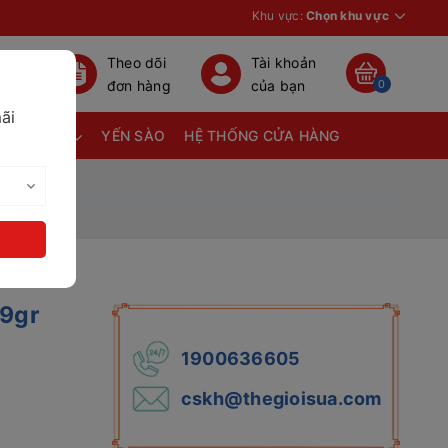
Khu vực:
Chọn khu vực
Theo dõi
Tài khoản
đơn hàng
của bạn
0
ãi
TÃ BỈM
YẾN SÀO
HỆ THỐNG CỬA HÀNG
19gr
1900636605
cskh@thegioisua.com