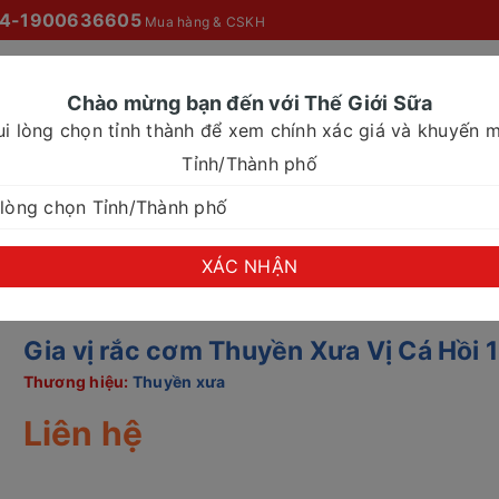
4-1900636605
Mua hàng & CSKH
Chào mừng bạn đến với Thế Giới Sữa
ui lòng chọn tỉnh thành để xem chính xác giá và khuyến m
O MỌI NHÀ
SỮA NƯỚC
SỮA CHO NHU CẦU ĐẶC BIỆT
Tỉnh/Thành phố
 19gr
XÁC NHẬN
Gia vị rắc cơm Thuyền Xưa Vị Cá Hồi 
Thương hiệu:
Thuyền xưa
Liên hệ