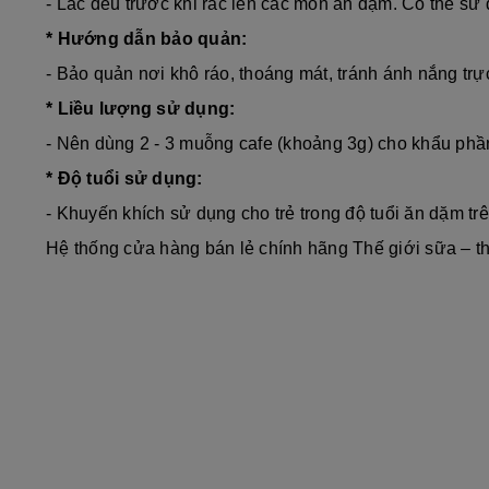
- Lắc đều trước khi rắc lên các món ăn dặm. Có thể sử
* Hướng dẫn bảo quản:
- Bảo quản nơi khô ráo, thoáng mát, tránh ánh nắng trự
*
Liều lượng sử dụng:
- Nên dùng 2 - 3 muỗng cafe (khoảng 3g) cho khẩu ph
* Độ tuổi sử dụng:
- K
huyến khích sử dụng cho trẻ trong độ tuổi ăn dặm tr
Hệ thống cửa hàng bán lẻ chính hãng Thế giới sữa – t