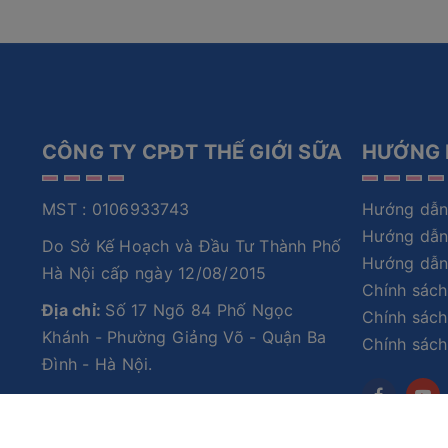
CÔNG TY CPĐT THẾ GIỚI SỮA
HƯỚNG 
MST : 0106933743
Hướng dẫn
Hướng dẫn
Do Sở Kế Hoạch và Đầu Tư Thành Phố
Hướng dẫn
Hà Nội cấp ngày 12/08/2015
Chính sách
Địa chỉ:
Số 17 Ngõ 84 Phố Ngọc
Chính sách
Khánh - Phường Giảng Võ - Quận Ba
Chính sác
Đình - Hà Nội.
Hotline:
0986777514-1900636605
Email:
cskh@thegioisua.com