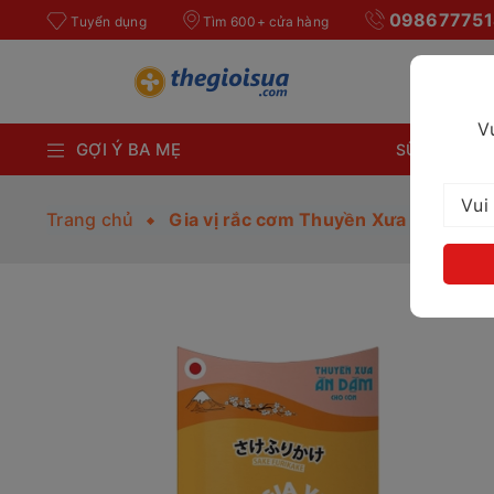
098677751
Tuyển dụng
Tìm 600+ cửa hàng
V
GỢI Ý BA MẸ
SỮA BỘT CH
Trang chủ
Gia vị rắc cơm Thuyền Xưa Vị Cá Hồi