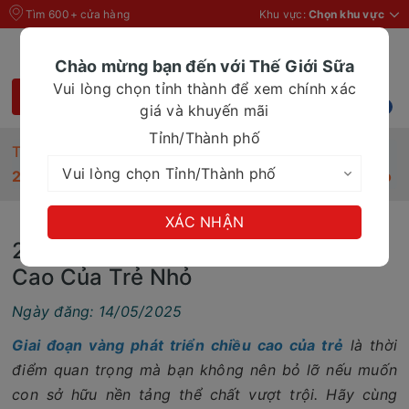
Tìm 600+ cửa hàng
Khu vực:
Chọn khu vực
Chào mừng bạn đến với Thế Giới Sữa
Vui lòng chọn tỉnh thành để xem chính xác
giá và khuyến mãi
Tỉnh/Thành phố
Trang chủ
Tin Tức
2 Giai Đoạn Vàng Phát Triển Chiều Cao Của Trẻ Nhỏ
XÁC NHẬN
2 Giai Đoạn Vàng Phát Triển Chiều
Cao Của Trẻ Nhỏ
Ngày đăng: 14/05/2025
Giai đoạn vàng phát triển chiều cao của trẻ
là thời
điểm quan trọng mà bạn không nên bỏ lỡ nếu muốn
con sở hữu nền tảng thể chất vượt trội. Hãy cùng