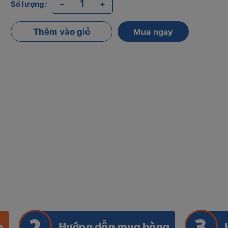
–
+
Số lượng:
Thêm vào giỏ
Mua ngay
m
Hướng dẫn mua hàng