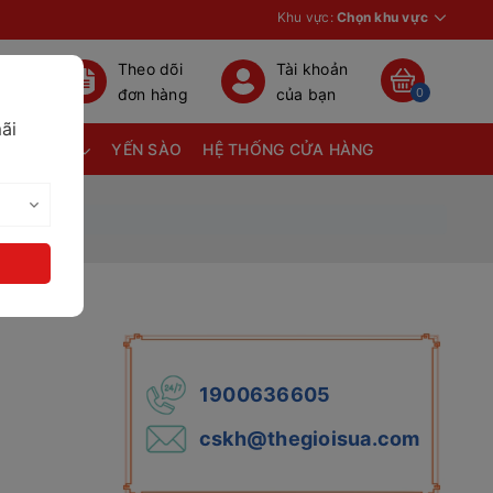
Khu vực:
Chọn khu vực
Theo dõi
Tài khoản
đơn hàng
của bạn
0
ãi
TÃ BỈM
YẾN SÀO
HỆ THỐNG CỬA HÀNG
1900636605
cskh@thegioisua.com