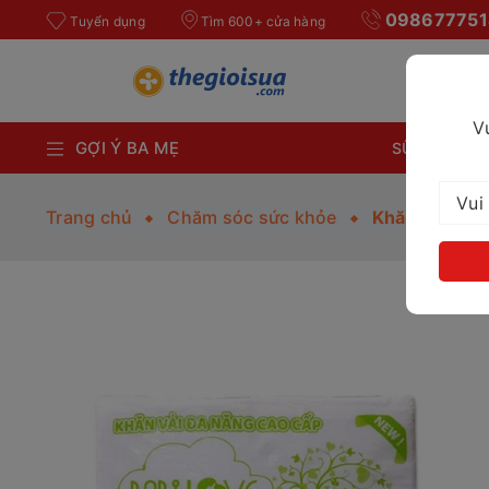
098677751
Tuyển dụng
Tìm 600+ cửa hàng
V
GỢI Ý BA MẸ
SỮA BỘT CH
Trang chủ
Chăm sóc sức khỏe
Khăn vải khô