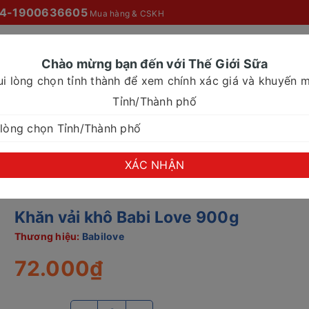
4-1900636605
Mua hàng & CSKH
Chào mừng bạn đến với Thế Giới Sữa
ui lòng chọn tỉnh thành để xem chính xác giá và khuyến m
O MỌI NHÀ
SỮA NƯỚC
SỮA CHO NHU CẦU ĐẶC BIỆT
Tỉnh/Thành phố
 Babi Love 900g
XÁC NHẬN
Khăn vải khô Babi Love 900g
Thương hiệu:
Babilove
72.000₫