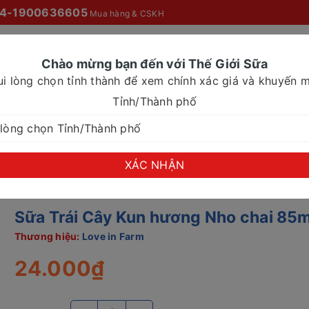
4-1900636605
Mua hàng & CSKH
Chào mừng bạn đến với Thế Giới Sữa
ui lòng chọn tỉnh thành để xem chính xác giá và khuyến m
O MỌI NHÀ
SỮA NƯỚC
SỮA CHO NHU CẦU ĐẶC BIỆT
Tỉnh/Thành phố
 Nho chai 85ml
XÁC NHẬN
Sữa Trái Cây Kun hương Nho chai 85m
Thương hiệu:
Love in Farm
24.000₫