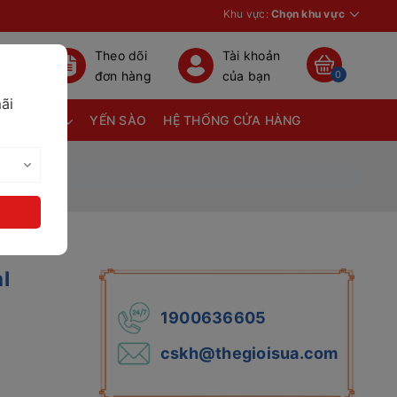
Khu vực:
Chọn khu vực
Theo dõi
Tài khoản
đơn hàng
của bạn
0
ãi
TÃ BỈM
YẾN SÀO
HỆ THỐNG CỬA HÀNG
l
1900636605
cskh@thegioisua.com