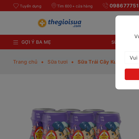
098677751
Tuyển dụng
Tìm 600+ cửa hàng
V
GỢI Ý BA MẸ
SỮA BỘT CH
Trang chủ
Sữa tươi
Sữa Trái Cây Kun hương