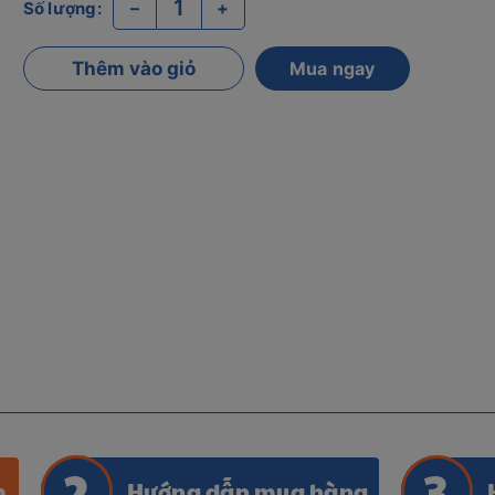
–
+
Số lượng:
Thêm vào giỏ
Mua ngay
m
Hướng dẫn mua hàng