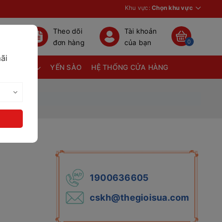
Khu vực:
Chọn khu vực
Theo dõi
Tài khoản
đơn hàng
của bạn
0
ãi
TÃ BỈM
YẾN SÀO
HỆ THỐNG CỬA HÀNG
1900636605
cskh@thegioisua.com