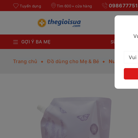
098677751
Tuyển dụng
Tìm 600+ cửa hàng
V
GỢI Ý BA MẸ
SỮA BỘT CH
Trang chủ
Đồ dùng cho Mẹ & Bé
Nước giặt 