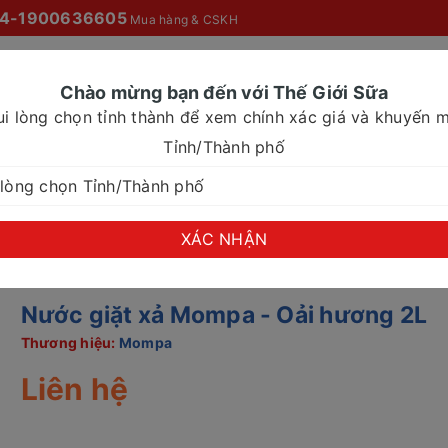
4-1900636605
Mua hàng & CSKH
Chào mừng bạn đến với Thế Giới Sữa
ui lòng chọn tỉnh thành để xem chính xác giá và khuyến m
O MỌI NHÀ
SỮA NƯỚC
SỮA CHO NHU CẦU ĐẶC BIỆT
Tỉnh/Thành phố
xả Mompa - Oải hương 2L
XÁC NHẬN
Nước giặt xả Mompa - Oải hương 2L
Thương hiệu:
Mompa
Liên hệ