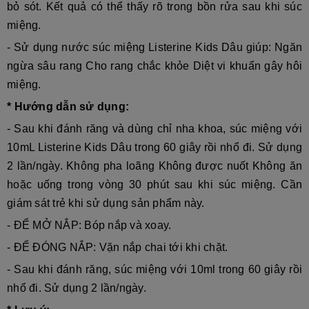
bỏ sót. Kết quả có thể thấy rõ trong bồn rửa sau khi súc
miệng.
- Sử dụng nước súc miệng
Listerine Kids Dâu
giúp: Ngăn
ngừa sâu rang Cho rang chắc khỏe Diệt vi khuẩn gây hôi
miệng.
* Hướng dẫn sử dụng:
- Sau khi đánh răng và dùng chỉ nha khoa, súc miệng với
10mL
Listerine Kids Dâu
trong 60 giây rồi nhổ đi. Sử dụng
2 lần/ngày. Không pha loãng Không được nuốt Không ăn
hoặc uống trong vòng 30 phút sau khi súc miệng. Cần
giám sát trẻ khi sử dụng sản phẩm này.
- ĐỂ MỞ NẮP: Bóp nắp và xoay.
- ĐỂ ĐÓNG NẮP: Vặn nắp chai tới khi chặt.
- Sau khi đánh răng, súc miệng với 10ml trong 60 giây rồi
nhổ đi. Sử dụng 2 lần/ngày.