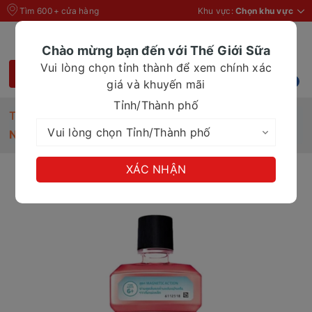
Tìm 600+ cửa hàng
Khu vực:
Chọn khu vực
Chào mừng bạn đến với Thế Giới Sữa
Vui lòng chọn tỉnh thành để xem chính xác
giá và khuyến mãi
Tỉnh/Thành phố
Trang chủ
Đồ dùng cho Mẹ & Bé
Nước súc miệng Listerine Kids Dâu 250ml
XÁC NHẬN