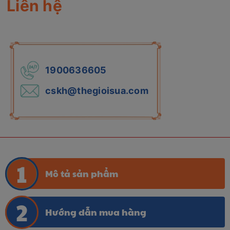
Liên hệ
1900636605
cskh@thegioisua.com
Mô tả sản phẩm
Hướng dẫn mua hàng