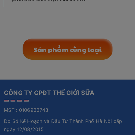
Sản phẩm cùng loại
CÔNG TY CPĐT THẾ GIỚI SỮA
MST : 0106933743
Do Sở Kế Hoạch và Đầu Tư Thành Phố Hà Nội cấp
ngày 12/08/2015