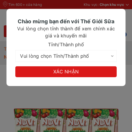
Tìm 600+ cửa hàng
Khu vực:
Chọn khu vực
Chào mừng bạn đến với Thế Giới Sữa
Vui lòng chọn tỉnh thành để xem chính xác
giá và khuyến mãi
Tỉnh/Thành phố
Trang chủ
Nước rau củ quả NuVi vị dâu Hộp 180 ml
XÁC NHẬN