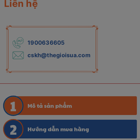
Liên hệ
1900636605
cskh@thegioisua.com
Mô tả sản phẩm
Hướng dẫn mua hàng