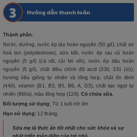
Hướng dẫn thanh toán
Thành phần:
Nước, đường, nước ép táo hoàn nguyên (50 g/l), chất xơ
hoà tan (polydextrose), sữa bột, nước ép rau củ hoàn
nguyên (5 g/l) (cà rốt, cải bó xôi), nước ép dâu hoàn
nguyên (5 g/l), chất điều chỉnh độ acid (330, 331 (iii)),
hương liệu giống tự nhiên và tổng hợp, chất ổn định
(440), vitamin (B1, B3, B5, B6, A, D3), chất tạo ngọt tự
nhiên (960a), màu tổng hợp (129).
Có chứa sữa
.
Đối tượng sử dụng:
Từ 1 tuổi trở lên
Hạn sử dụng:
12 tháng.
Sữa mẹ là thức ăn tốt nhất cho sức khỏe và sự
phát triển toàn diện của trẻ nhỏ