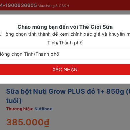
4-1900636605
Mua hàng & CSKH
Chào mừng bạn đến với Thế Giới Sữa
ui lòng chọn tỉnh thành để xem chính xác giá và khuyến m
O MỌI NHÀ
SỮA NƯỚC
SỮA CHO NHU CẦU ĐẶC BIỆT
Tỉnh/Thành phố
ỏ 1+ 850g (từ 1 tuổi)
XÁC NHẬN
Sữa bột Nuti Grow PLUS đỏ 1+ 850g (
tuổi)
Thương hiệu:
Nutifood
385.000₫