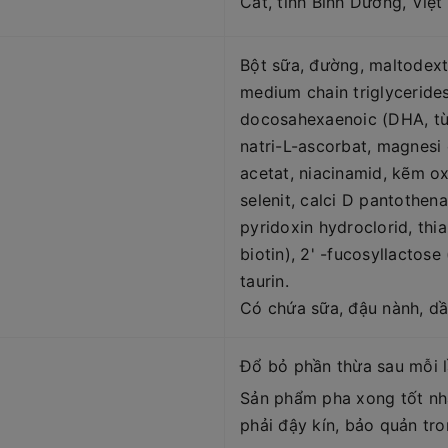
Cát, tỉnh Bình Dương, Việ
Bột sữa, đường, maltodextr
medium chain triglycerides
docosahexaenoic (DHA, từ 
natri-L-ascorbat, magnesi
acetat, niacinamid, kẽm oxy
selenit, calci D pantothena
pyridoxin hydroclorid, thia
biotin), 2' -fucosyllactose 
taurin.
Có chứa sữa, đậu nành, dầ
Đổ bỏ phần thừa sau mỗi l
Sản phẩm pha xong tốt nh
phải đậy kín, bảo quản tro