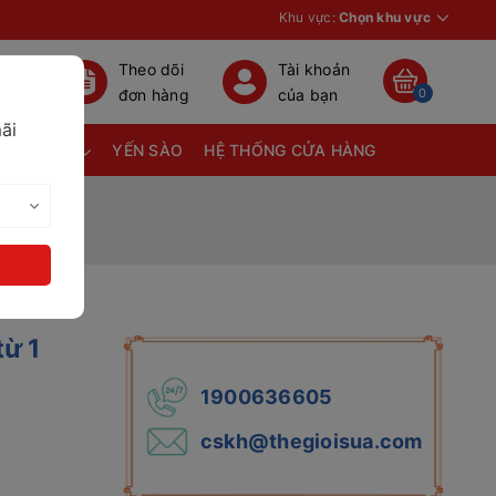
Khu vực:
Chọn khu vực
Theo dõi
Tài khoản
đơn hàng
của bạn
0
ãi
TÃ BỈM
YẾN SÀO
HỆ THỐNG CỬA HÀNG
từ 1
1900636605
cskh@thegioisua.com