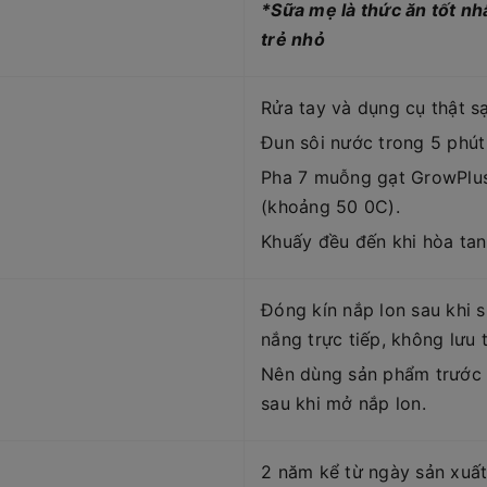
*Sữa mẹ là thức ăn tốt nh
trẻ nhỏ
Rửa tay và dụng cụ thật sạ
Đun sôi nước trong 5 phút
Pha 7 muỗng gạt GrowPlus
(khoảng 50 0C).
Khuấy đều đến khi hòa tan
Đóng kín nắp lon sau khi 
nắng trực tiếp, không lưu t
Nên dùng sản phẩm trước 
sau khi mở nắp lon.
2 năm kể từ ngày sản xuấ