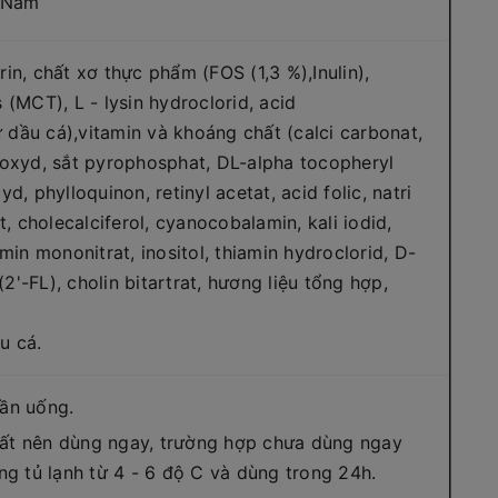
t Nam
in, chất xơ thực phẩm (FOS (1,3 %),Inulin),
 (MCT), L - lysin hydroclorid, acid
dầu cá),vitamin và khoáng chất (calci carbonat,
 oxyd, sắt pyrophosphat, DL-alpha tocopheryl
d, phylloquinon, retinyl acetat, acid folic, natri
t, cholecalciferol, cyanocobalamin, kali iodid,
min mononitrat, inositol, thiamin hydroclorid, D-
(2'-FL), cholin bitartrat, hương liệu tổng hợp,
u cá.
ần uống.
ất nên dùng ngay, trường hợp chưa dùng ngay
ng tủ lạnh từ 4 - 6 độ C và dùng trong 24h.