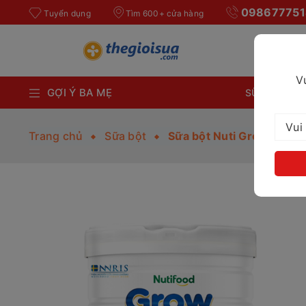
098677751
Tuyển dụng
Tìm 600+ cửa hàng
V
GỢI Ý BA MẸ
SỮA BỘT CH
Trang chủ
Sữa bột
Sữa bột Nuti Grow PLUS đ