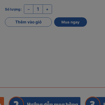
–
+
Số lượng:
Thêm vào giỏ
Mua ngay
m
Hướng dẫn mua hàng