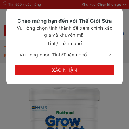
Tìm 600+ cửa hàng
Khu vực:
Chọn khu vực
Chào mừng bạn đến với Thế Giới Sữa
Vui lòng chọn tỉnh thành để xem chính xác
giá và khuyến mãi
Tỉnh/Thành phố
Trang chủ
Sữa bột cho bé trên 2 tuổi
Sữa bột Nuti Grow PLUS đỏ 2+ 850g (từ 2 tuổi)
XÁC NHẬN