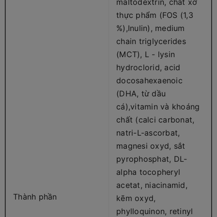
maltodextrin, chất xơ
thực phẩm (FOS (1,3
%),Inulin), medium
chain triglycerides
(MCT), L - lysin
hydroclorid, acid
docosahexaenoic
(DHA, từ dầu
cá),vitamin và khoáng
chất (calci carbonat,
natri-L-ascorbat,
magnesi oxyd, sắt
pyrophosphat, DL-
alpha tocopheryl
acetat, niacinamid,
Thành phần
kẽm oxyd,
phylloquinon, retinyl