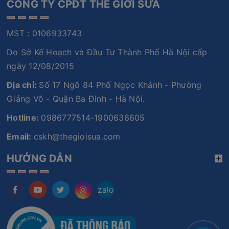
CÔNG TY CPĐT THẾ GIỚI SỮA
MST : 0106933743
Do Sở Kế Hoạch và Đầu Tư Thành Phố Hà Nội cấp
ngày 12/08/2015
Địa chỉ:
Số 17 Ngõ 84 Phố Ngọc Khánh - Phường
Giảng Võ - Quận Ba Đình - Hà Nội.
Hotline:
0986777514-1900636605
Email:
cskh@thegioisua.com
HƯỚNG DẪN
zalo