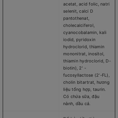
acetat, acid folic, natri
selenit, calci D
pantothenat,
cholecalciferol,
cyanocobalamin, kali
iodid, pyridoxin
hydroclorid, thiamin
mononitrat, inositol,
thiamin hydroclorid, D-
biotin), 2' -
fucosyllactose (2'-FL),
cholin bitartrat, hương
liệu tổng hợp, taurin.
Có chứa sữa, đậu
nành, dầu cá.