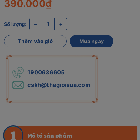
390.000₫
–
+
Số lượng:
Thêm vào giỏ
Mua ngay
1900636605
cskh@thegioisua.com
Mô tả sản phẩm