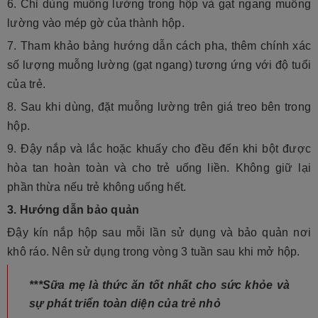
6. Chỉ dùng muỗng lường trong hộp và gạt ngang muỗng
lường vào mép gờ của thành hộp.
7. Tham khảo bảng hướng dẫn cách pha, thêm chính xác
số lượng muỗng lường (gạt ngang) tương ứng với độ tuổi
của trẻ.
8. Sau khi dùng, đặt muỗng lường trên giá treo bên trong
hộp.
9. Đậy nắp và lắc hoặc khuấy cho đều đến khi bột được
hòa tan hoàn toàn và cho trẻ uống liền. Không giữ lại
phần thừa nếu trẻ không uống hết.
3. Hướng dẫn bảo quản
Đậy kín nắp hộp sau mỗi lần sử dụng và bảo quản nơi
khô ráo. Nên sử dụng trong vòng 3 tuần sau khi mở hộp.
***Sữa mẹ là thức ăn tốt nhất cho sức khỏe và
sự phát triển toàn diện của trẻ nhỏ