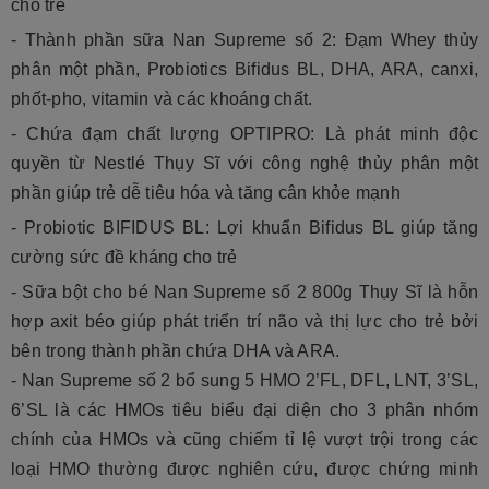
cho trẻ
- Thành phần sữa Nan Supreme số 2: Đạm Whey thủy
phân một phần, Probiotics Bifidus BL, DHA, ARA, canxi,
phốt-pho, vitamin và các khoáng chất.
- Chứa đạm chất lượng OPTIPRO: Là phát minh độc
quyền từ Nestlé Thụy Sĩ với công nghệ thủy phân một
phần giúp trẻ dễ tiêu hóa và tăng cân khỏe mạnh
- Probiotic BIFIDUS BL: Lợi khuẩn Bifidus BL giúp tăng
cường sức đề kháng cho trẻ
- Sữa bột cho bé Nan Supreme số 2 800g Thụy Sĩ là hỗn
hợp axit béo giúp phát triển trí não và thị lực cho trẻ bởi
bên trong thành phần chứa DHA và ARA.
- Nan Supreme số 2 bổ sung 5 HMO 2’FL, DFL, LNT, 3’SL,
6’SL là các HMOs tiêu biểu đại diện cho 3 phân nhóm
chính của HMOs và cũng chiếm tỉ lệ vượt trội trong các
loại HMO thường được nghiên cứu, được chứng minh