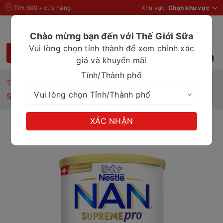
Tìm 600+ cửa hàng
Khu vực:
Chọn khu vực
Chào mừng bạn đến với Thế Giới Sữa
Vui lòng chọn tỉnh thành để xem chính xác
giá và khuyến mãi
Tỉnh/Thành phố
Trang chủ
Sữa bột cho bé
Sữa bột Nan Supremepro 2 800g (từ 1-2 tuổi)
XÁC NHẬN