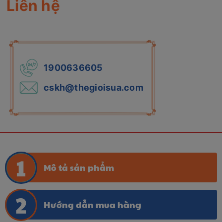
Liên hệ
1900636605
cskh@thegioisua.com
Mô tả sản phẩm
Hướng dẫn mua hàng