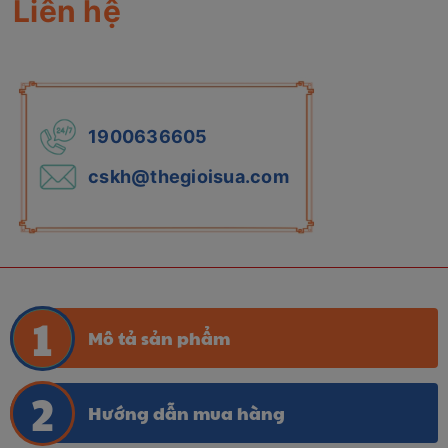
Liên hệ
1900636605
cskh@thegioisua.com
Mô tả sản phẩm
Hướng dẫn mua hàng