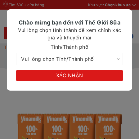
Tìm 600+ cửa hàng
Khu vực:
Chọn khu vực
Chào mừng bạn đến với Thế Giới Sữa
Vui lòng chọn tỉnh thành để xem chính xác
giá và khuyến mãi
Tỉnh/Thành phố
Trang chủ
Sữa tươi
Sữa tươi Vinamilk tiệt trùng tách béo vị Dưa Lưới
180ml
XÁC NHẬN