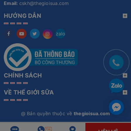
Email:
cskh@thegioisua.com
HƯỚNG DẪN
zalo
CHÍNH SÁCH
VỀ THẾ GIỚI SỮA
@ Bản quyền thuộc về
thegioisua.com