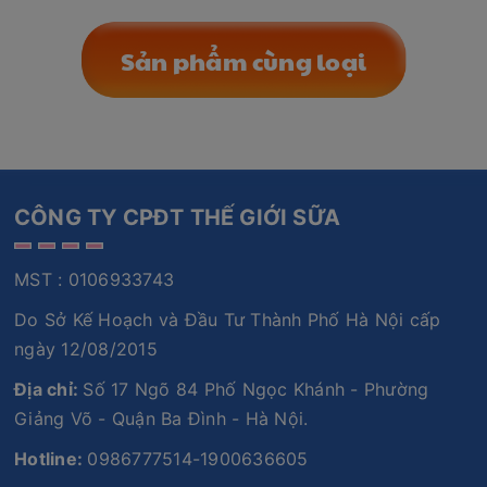
Sản phẩm cùng loại
CÔNG TY CPĐT THẾ GIỚI SỮA
MST : 0106933743
Do Sở Kế Hoạch và Đầu Tư Thành Phố Hà Nội cấp
ngày 12/08/2015
Địa chỉ:
Số 17 Ngõ 84 Phố Ngọc Khánh - Phường
Giảng Võ - Quận Ba Đình - Hà Nội.
Hotline:
0986777514-1900636605