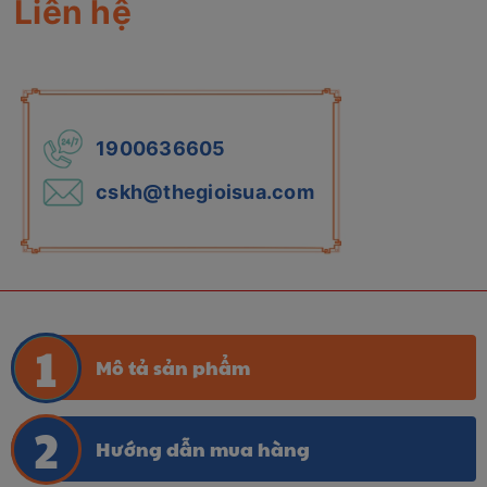
Liên hệ
1900636605
cskh@thegioisua.com
Mô tả sản phẩm
Hướng dẫn mua hàng