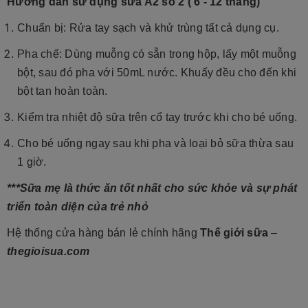
Hướng dẫn sử dụng sữa A2 số 2 ( 6 - 12 tháng)
Chuẩn bị: Rửa tay sạch và khử trùng tất cả dụng cụ.
Pha chế: Dùng muỗng có sẵn trong hộp, lấy một muỗng
bột, sau đó pha với 50mL nước. Khuấy đều cho đến khi
bột tan hoàn toàn.
Kiểm tra nhiệt độ sữa trên cổ tay trước khi cho bé uống.
Cho bé uống ngay sau khi pha và loại bỏ sữa thừa sau
1 giờ.
***Sữa mẹ là thức ăn tốt nhất cho sức khỏe và sự phát
triển toàn diện của trẻ nhỏ
Hệ thống cửa hàng bán lẻ chính hãng
Thế giới sữa
–
thegioisua.com