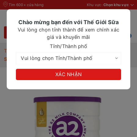
Tìm 600+ cửa hàng
Khu vực:
Chọn khu vực
Chào mừng bạn đến với Thế Giới Sữa
Vui lòng chọn tỉnh thành để xem chính xác
giá và khuyến mãi
Tỉnh/Thành phố
Trang chủ
Sữa bột
Sữa A2 Gentle Gold Premium số 2 800g
XÁC NHẬN