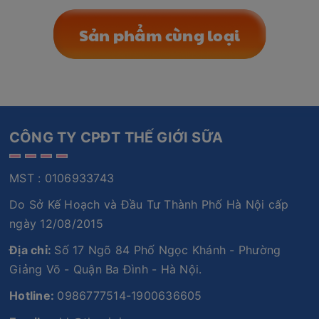
Sản phẩm cùng loại
CÔNG TY CPĐT THẾ GIỚI SỮA
MST : 0106933743
Do Sở Kế Hoạch và Đầu Tư Thành Phố Hà Nội cấp
ngày 12/08/2015
Địa chỉ:
Số 17 Ngõ 84 Phố Ngọc Khánh - Phường
Giảng Võ - Quận Ba Đình - Hà Nội.
Hotline:
0986777514-1900636605