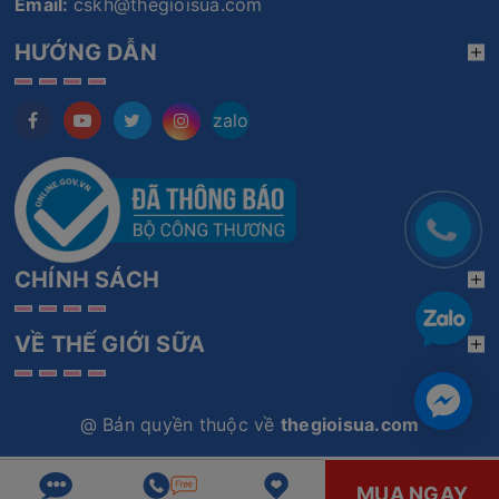
Email:
cskh@thegioisua.com
HƯỚNG DẪN
zalo
CHÍNH SÁCH
VỀ THẾ GIỚI SỮA
@ Bản quyền thuộc về
thegioisua.com
MUA NGAY