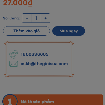
27.000₫
–
+
Số lượng:
Thêm vào giỏ
Mua ngay
1900636605
cskh@thegioisua.com
Mô tả sản phẩm