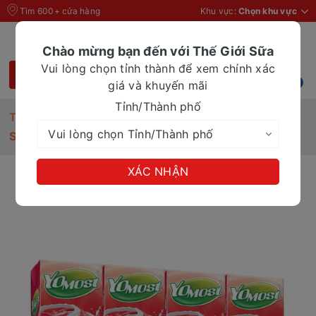
Tìm 600+ cửa hàng
Khu vực:
Chọn khu vực
Chào mừng bạn đến với Thế Giới Sữa
Vui lòng chọn tỉnh thành để xem chính xác
giá và khuyến mãi
Tỉnh/Thành phố
Trang chủ
Sữa chua uống Yomost hương dâu 4x170ml
XÁC NHẬN