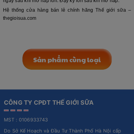
.
ngày sau khi mở nắp lon. Đậy kỹ lon sau khi mở nắp
Hệ thống cửa hàng bán lẻ chính hãng Thế giới sữa –
thegioisua.com
Sản phẩm cùng loại
CÔNG TY CPĐT THẾ GIỚI SỮA
MST : 0106933743
Do Sở Kế Hoạch và Đầu Tư Thành Phố Hà Nội cấp