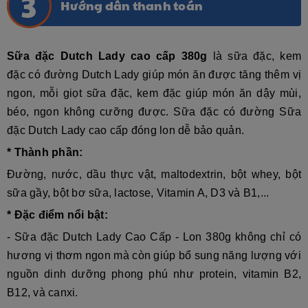
Hướng dẫn thanh toán
Sữa đặc Dutch Lady cao cấp 380g
là s
ữa đặc, kem
đặc có đường Dutch Lady giúp món ăn được tăng thêm vị
ngon, mỗi giọt sữa đặc, kem đặc giúp món ăn dậy mùi,
béo, ngon không cưỡng được. Sữa đặc có đường
Sữa
đặc Dutch Lady cao cấp
đóng lon dễ bảo quản.
* Thành phần:
Đường, nước, dầu thực vật, maltodextrin, bột whey, bột
sữa gầy, bột bơ sữa, lactose, Vitamin A, D3 và B1,...
* Đặc điểm nổi bật:
- Sữa đặc Dutch Lady Cao Cấp - Lon 380g không chỉ có
hương vị thơm ngon mà còn giúp bổ sung năng lượng với
nguồn dinh dưỡng phong phú như protein, vitamin B2,
B12, và canxi.