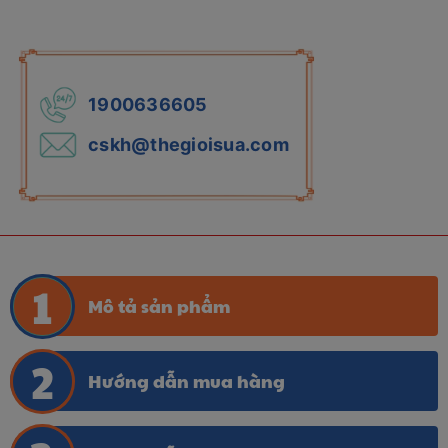
1900636605
cskh@thegioisua.com
Mô tả sản phẩm
Hướng dẫn mua hàng