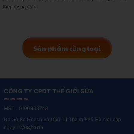
thegioisua.com.
Sản phẩm cùng loại
CÔNG TY CPĐT THẾ GIỚI SỮA
MST : 0106933743
Do Sở Kế Hoạch và Đầu Tư Thành Phố Hà Nội cấp
ngày 12/08/2015