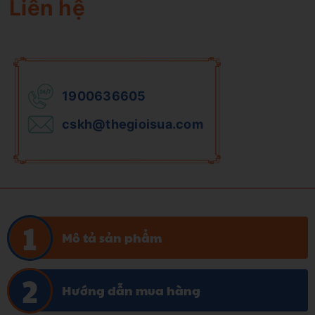
Liên hệ
1900636605
cskh@thegioisua.com
Mô tả sản phẩm
Hướng dẫn mua hàng