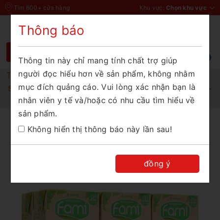
Tìm 600+ cửa hàng
Khu vực:
Chọn khu vực
Thông báo
Chào mừng bạn đến với Thế Giới Sữa
Vui lòng chọn tỉnh thành để xem chính xác
giá và khuyến mãi
Thông tin này chỉ mang tính chất trợ giúp
người đọc hiểu hơn về sản phẩm, không nhằm
Tỉnh/Thành phố
Trang chủ
mục đích quảng cáo. Vui lòng xác nhận bạn là
Sữa đậu nành Fami nguyên chất ít đường 6x200ml -
nhân viên y tế và/hoặc có nhu cầu tìm hiểu về
thùng 6 lốc
sản phẩm.
XÁC NHẬN
Không hiển thị thông báo này lần sau!
đồng ý