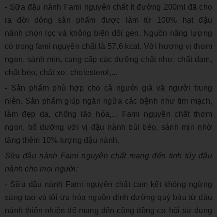
- Sữa đậu nành Fami nguyên chất ít đường 200ml
đã cho
ra đời dòng sản phẩm được làm từ 100% hạt
đậu
nành
chọn lọc và không biến đổi gen. Nguồn năng lượng
có trong fami nguyên chất là 57.6 kcal. Với hương vị thơm
ngon, sánh mịn, cung cấp các dưỡng chất như: chất đạm,
chất béo, chất xơ, cholesterol,...
- Sản phẩm phù hợp cho cả người già và người trung
niên. Sản phẩm giúp ngăn ngừa các bệnh như tim mạch,
làm đẹp da, chống lão hóa,... Fami nguyên chất thơm
ngon, bổ dưỡng với vị đậu nành bùi béo, sánh mịn nhờ
tăng thêm 10% lượng đậu nành.
Sữa đậu nành Fami nguyên chất
mang đến tinh túy đậu
nành cho mọi người:
- Sữa đậu nành Fami nguyên chất
cam kết không ngừng
sáng tạo và tối ưu hóa nguồn dinh dưỡng quý báu từ đậu
nành thiên nhiên để mang đến cộng đồng cơ hội sử dụng