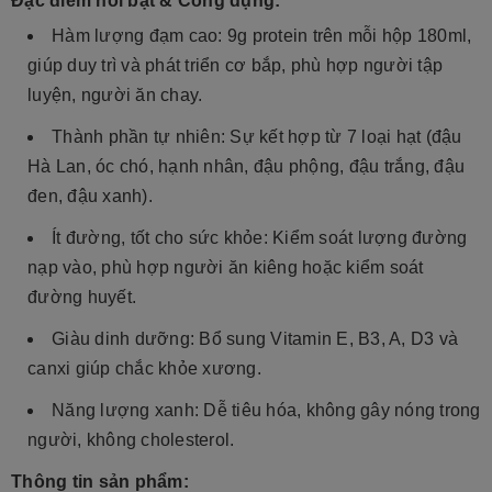
Đặc điểm nổi bật & Công dụng:
Hàm lượng đạm cao:
9g protein trên mỗi hộp 180ml,
giúp duy trì và phát triển cơ bắp, phù hợp người tập
luyện, người ăn chay.
Thành phần tự nhiên:
Sự kết hợp từ 7 loại hạt (đậu
Hà Lan, óc chó, hạnh nhân, đậu phộng, đậu trắng, đậu
đen, đậu xanh).
Ít đường, tốt cho sức khỏe:
Kiểm soát lượng đường
nạp vào, phù hợp người ăn kiêng hoặc kiểm soát
đường huyết.
Giàu dinh dưỡng:
Bổ sung Vitamin E, B3, A, D3 và
canxi giúp chắc khỏe xương.
Năng lượng xanh:
Dễ tiêu hóa, không gây nóng trong
người, không cholesterol.
Thông tin sản phẩm: