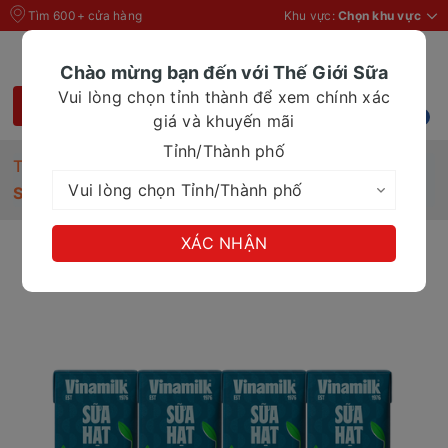
Tìm 600+ cửa hàng
Khu vực:
Chọn khu vực
Chào mừng bạn đến với Thế Giới Sữa
Vui lòng chọn tỉnh thành để xem chính xác
giá và khuyến mãi
Tỉnh/Thành phố
Trang chủ
Sữa hạt
Sữa hạt cao đạm ít đường Vinamilk 180ml
XÁC NHẬN