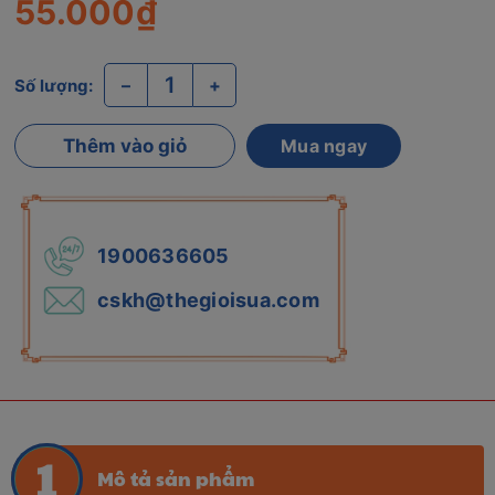
55.000₫
–
+
Số lượng:
Thêm vào giỏ
Mua ngay
1900636605
cskh@thegioisua.com
Mô tả sản phẩm