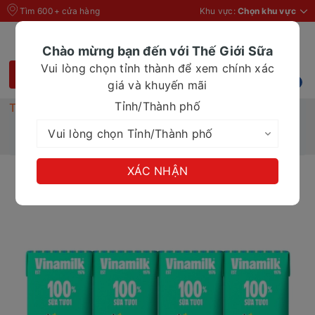
Tìm 600+ cửa hàng
Khu vực:
Chọn khu vực
Chào mừng bạn đến với Thế Giới Sữa
Vui lòng chọn tỉnh thành để xem chính xác
giá và khuyến mãi
Tỉnh/Thành phố
Trang chủ
Sữa tươi
Sữa tươi 100% tiệt trùng Vinamilk không đường
4x180ml
XÁC NHẬN