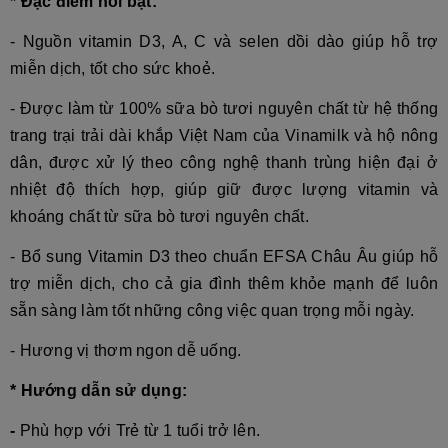
* Đặc điểm nổi bật:
- Nguồn vitamin D3, A, C và selen dồi dào giúp hỗ trợ
miễn dịch, tốt cho sức khoẻ.
- Được làm từ 100% sữa bò tươi nguyên chất từ hệ thống
trang trại trải dài khắp Việt Nam của Vinamilk và hộ nông
dân, được xử lý theo công nghệ thanh trùng hiện đại ở
nhiệt độ thích hợp, giúp giữ được lượng vitamin và
khoáng chất từ sữa bò tươi nguyên chất.
- Bổ sung Vitamin D3 theo chuẩn EFSA Châu Âu giúp hỗ
trợ miễn dịch, cho cả gia đình thêm khỏe mạnh để luôn
sẵn sàng làm tốt những công việc quan trọng mỗi ngày.
- Hương vị thơm ngon dễ uống.
* Hướng dẫn sử dụng:
-
Phù hợp với Trẻ từ 1 tuổi trở lên.