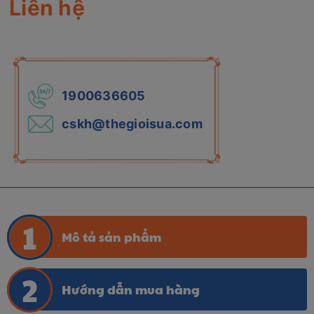
Liên hệ
1900636605
cskh@thegioisua.com
Mô tả sản phẩm
Hướng dẫn mua hàng