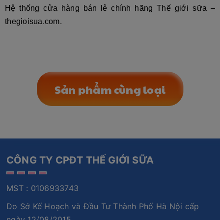
Hệ thống cửa hàng bán lẻ chính hãng Thế giới sữa –
thegioisua.com.
Sản phẩm cùng loại
CÔNG TY CPĐT THẾ GIỚI SỮA
MST : 0106933743
Do Sở Kế Hoạch và Đầu Tư Thành Phố Hà Nội cấp
ngày 12/08/2015